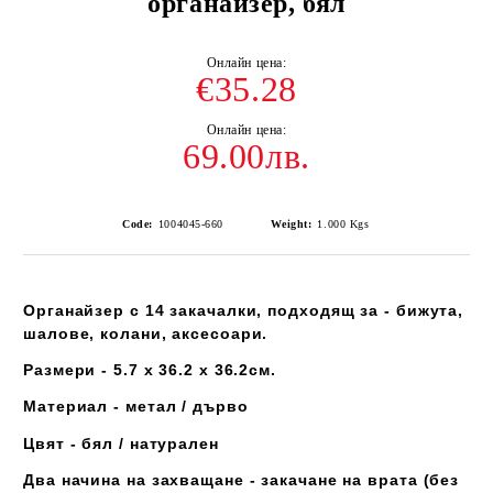
органайзер, бял
€35.28
69.00лв.
Code:
1004045-660
Weight:
1.000
Kgs
Органайзер с 14 закачалки, подходящ за - бижута,
шалове, колани, аксесоари.
Размери - 5.7 x 36.2 x 36.2см.
Материал - метал / дърво
Цвят - бял / натурален
Два начина на захващане - закачане на врата (без