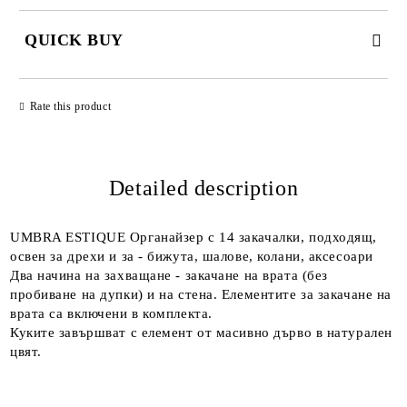
QUICK BUY
JUST 2 FIELDS TO FILL IN
Rate this product
Detailed description
We will contact you to finalize the order
UMBRA ESTIQUE Органайзер с 14 закачалки, подходящ,
освен за дрехи и за - бижута, шалове, колани, аксесоари
Два начина на захващане - закачане на врата (без
пробиване на дупки) и на стена. Елементите за закачане на
врата са включени в комплекта.
Куките завършват с елемент от масивно дърво в натурален
цвят.