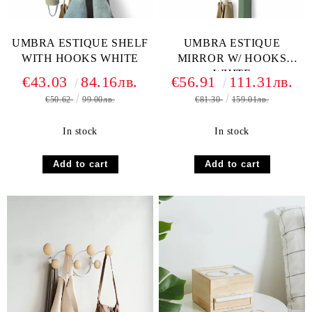
UMBRA ESTIQUE SHELF
UMBRA ESTIQUE
WITH HOOKS WHITE
MIRROR W/ HOOKS
WHITE
€43.03
84.16лв.
€56.91
111.31лв.
€50.62
99.00лв.
€81.30
159.01лв.
In stock
In stock