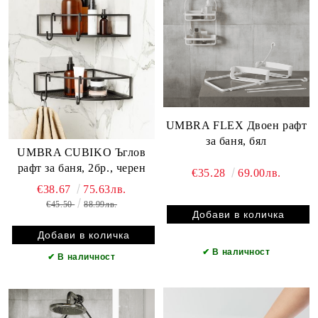
UMBRA FLEX Двоен рафт
за баня, бял
UMBRA CUBIKO Ъглов
рафт за баня, 2бр., черен
€35.28
69.00лв.
€38.67
75.63лв.
€45.50
88.99лв.
✔
В наличност
✔
В наличност