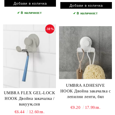
✔
В наличност
✔
В наличност
-30%
UMBRA ADHESIVE
HOOK Двойна закачалка с
UMBRA FLEX GEL-LOCK
лепилни ленти, бял
HOOK Двойна закачалка /
вакуум,сив
€9.20
17.99лв.
€6.44
12.60лв.