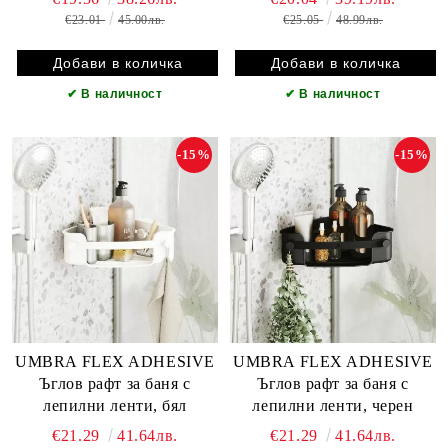
€23.01
45.00лв.
€25.05
48.99лв.
✔
В наличност
✔
В наличност
-15%
-15%
UMBRA FLEX ADHESIVE
UMBRA FLEX ADHESIVE
Ъглов рафт за баня с
Ъглов рафт за баня с
лепилни ленти, бял
лепилни ленти, черен
€21.29
41.64лв.
€21.29
41.64лв.