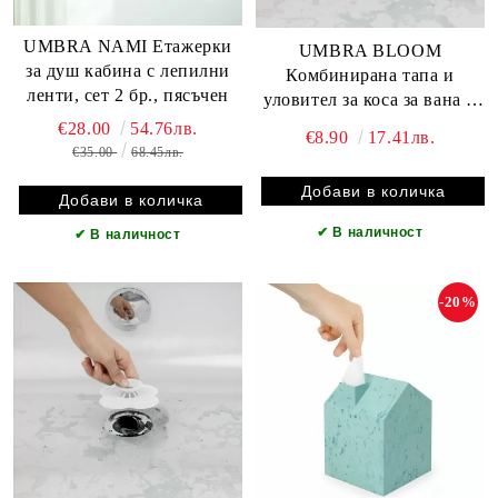
UMBRA NAMI Етажерки
UMBRA BLOOM
за душ кабина с лепилни
Комбинирана тапа и
ленти, сет 2 бр., пясъчен
уловител за коса за вана и
душ, черен
€28.00
54.76лв.
€8.90
17.41лв.
€35.00
68.45лв.
✔
В наличност
✔
В наличност
-20%