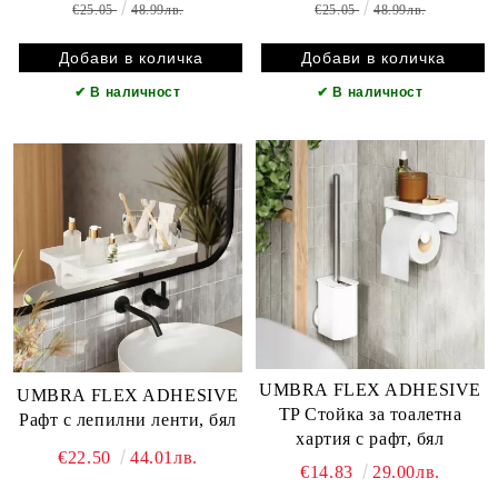
€25.05
48.99лв.
€25.05
48.99лв.
✔
В наличност
✔
В наличност
UMBRA FLEX ADHESIVE
UMBRA FLEX ADHESIVE
TP Стойка за тоалетна
Рафт с лепилни ленти, бял
хартия с рафт, бял
€22.50
44.01лв.
€14.83
29.00лв.