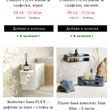
салфетки, черен
салфетки, пясъчен
€8.14
15.92лв.
€8.14
15.92лв.
€10.17
19.89лв.
€10.17
19.89лв.
✔
В наличност
✔
В наличност
Комплект баня FLEX –
Пълен баня комплект Slate
рафтове за баня + стойка за
Blue – 9 части