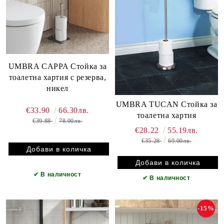
UMBRA CAPPA Стойка за
тоалетна хартия с резерва,
никел
UMBRA TUCAN Стойка за
€33.90
66.30лв.
тоалетна хартия
€39.88
78.00лв.
€28.22
55.19лв.
€35.28
69.00лв.
✔
В наличност
✔
В наличност
-15%