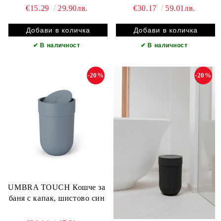
ленти, бял
лепилни ленти, бял
€15.29
29.90лв.
€30.17
59.01лв.
✔
В наличност
✔
В наличност
-20%
-20%
UMBRA TOUCH Кошче за
баня с капак, шистово син