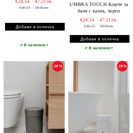
€24.14
47.21лв.
UMBRA TOUCH Кошче за
€30.17
59.01лв.
баня с капак, черен
€24.14
47.21лв.
€30.17
59.01лв.
✔
В наличност
✔
В наличност
-20%
-20%