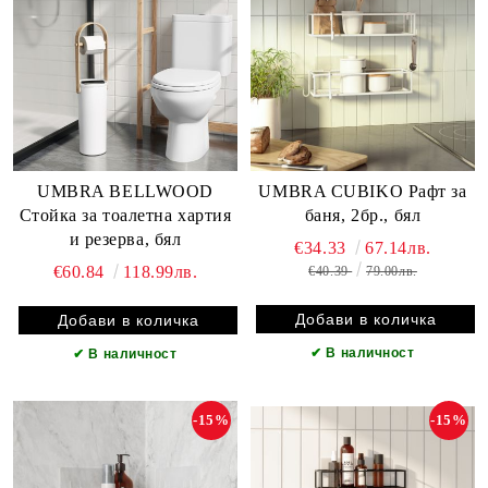
UMBRA BELLWOOD
UMBRA CUBIKO Рафт за
Стойка за тоалетна хартия
баня, 2бр., бял
и резерва, бял
€34.33
67.14лв.
€60.84
118.99лв.
€40.39
79.00лв.
✔
В наличност
✔
В наличност
-15%
-15%