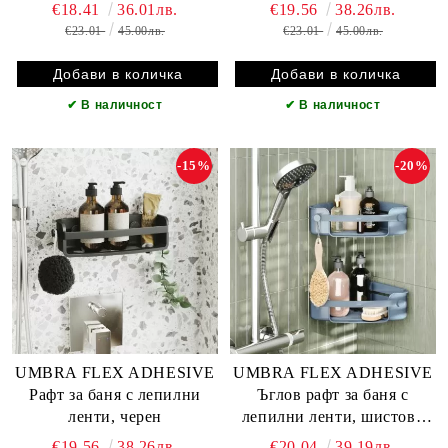
€18.41
36.01лв.
€19.56
38.26лв.
€23.01
45.00лв.
€23.01
45.00лв.
✔
В наличност
✔
В наличност
-15%
-20%
UMBRA FLEX ADHESIVE
UMBRA FLEX ADHESIVE
Рафт за баня с лепилни
Ъглов рафт за баня с
ленти, черен
лепилни ленти, шистово
син
€19.56
38.26лв.
€20.04
39.19лв.