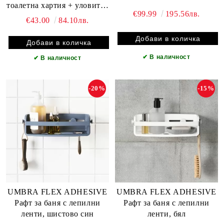
тоалетна хартия + уловител
€99.99
195.56лв.
за коса
€43.00
84.10лв.
✔
В наличност
✔
В наличност
-20%
-15%
UMBRA FLEX ADHESIVE
UMBRA FLEX ADHESIVE
Рафт за баня с лепилни
Рафт за баня с лепилни
ленти, шистово син
ленти, бял