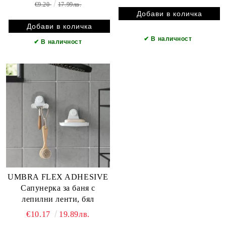
€9.20
17.99лв.
✔
В наличност
✔
В наличност
UMBRA FLEX ADHESIVE
Сапунерка за баня с
лепилни ленти, бял
€10.17
19.89лв.