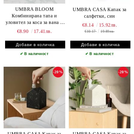
UMBRA BLOOM
UMBRA CASA Капак за
Комбинирана тапа и
салфетки, син
уловител за коса за вана и
€8.14
15.92лв.
душ, бял
€8.90
17.41лв.
€10.17
19.89лв.
✔
В наличност
✔
В наличност
-20%
-20%
UMBRA CASA Капак за
UMBRA CASA Капак за