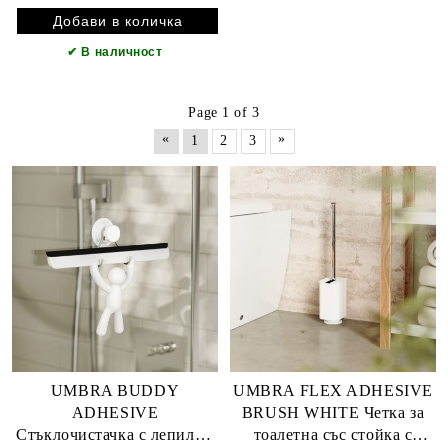
✔
В наличност
Page 1 of 3
«
»
1
2
3
UMBRA BUDDY
UMBRA FLEX ADHESIVE
ADHESIVE
BRUSH WHITE Четка за
Стъклочистачка с лепилни
тоалетна със стойка с