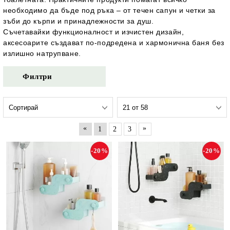
необходимо да бъде под ръка – от течен сапун и четки за
зъби до кърпи и принадлежности за душ.
Съчетавайки функционалност и изчистен дизайн,
аксесоарите създават по-подредена и хармонична баня без
излишно натрупване.
Филтри
«
»
1
2
3
-20%
-20%