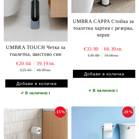
UMBRA CAPPA Стойка за
тоалетна хартия с резерва,
черен
UMBRA TOUCH Четка за
€33.90
66.30лв.
тоалетна, шистово син
€39.88
78.00лв.
€20.04
39.19лв.
€25.05
48.99лв.
✔
В наличност
✔
В наличност
-15%
-20%