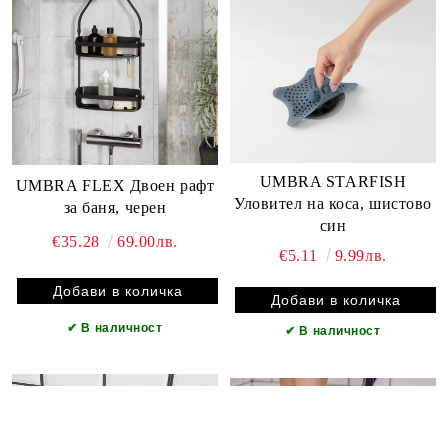
UMBRA STARFISH
UMBRA FLEX Двоен рафт
Уловител на коса, шистово
за баня, черен
син
€35.28
69.00лв.
€5.11
9.99лв.
✔
В наличност
✔
В наличност