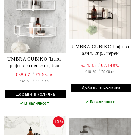
UMBRA CUBIKO Рафт за
баня, 2бр., черен
UMBRA CUBIKO Ъглов
€34.33
67.14лв.
рафт за баня, 2бр., бял
€40.39
79.00лв.
€38.67
75.63лв.
€45.50
88.99лв.
✔
В наличност
✔
В наличност
-15%