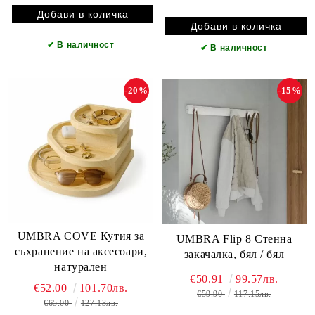
✔
В наличност
✔
В наличност
-20%
-15%
UMBRA COVE Кутия за
UMBRA Flip 8 Стенна
съхранение на аксесоари,
закачалка, бял / бял
натурален
€50.91
99.57лв.
€52.00
101.70лв.
€59.90
117.15лв.
€65.00
127.13лв.