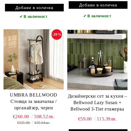
✔
В наличност
✔
В наличност
-20%
UMBRA BELLWOOD
Дизайнерски сет за кухня –
Стояща за закачалка /
Bellwood Lazy Susan +
органайзер, черен
Bellwood 3-Tier етажерка
€260.00
508.52лв.
€59.00
115.39лв.
€325.00
635.64лв.