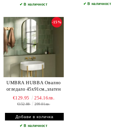
✔
В наличност
✔
В наличност
-15%
UMBRA HUBBA Овално
огледало 45x91см.,златен
€129.95
254.16лв.
€152.88
299.01лв.
✔
В наличност