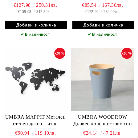
€127.98
250.31лв.
€85.54
167.30лв.
€159.98
312.89лв.
€122.20
239.00лв.
✔
В наличност
✔
В наличност
-20%
-20%
UMBRA MAPPIT Метален
UMBRA WOODROW
стенен декор, титан
Дървен кош, шистово син
€60.94
119.19лв.
€24.14
47.21лв.