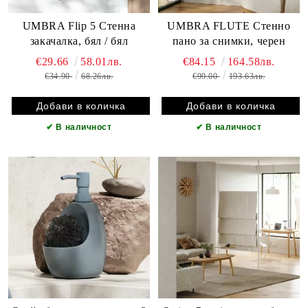
UMBRA Flip 5 Стенна
UMBRA FLUTE Стенно
закачалка, бял / бял
пано за снимки, черен
€29.66
58.01лв.
€84.15
164.58лв.
€34.90
68.26лв.
€99.00
193.63лв.
✔
В наличност
✔
В наличност