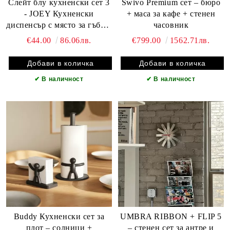
Слейт блу кухненски сет 3
Swivo Premium сет – бюро
- JOEY Кухненски
+ маса за кафе + стенен
диспенсър с място за гъба +
часовник
UDRY Сгъваем сушилник
€44.00
86.06лв.
€799.00
1562.71лв.
за съдове +CASA Капак за
салфетки
✔
В наличност
✔
В наличност
Buddy Кухненски сет за
UMBRA RIBBON + FLIP 5
плот – солници +
– стенен сет за антре и