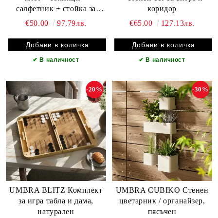
салфетник + стойка за
коридор
хартия
€50.00
97.79лв.
€65.00
127.13лв.
✔
В наличност
✔
В наличност
-20%
-30%
UMBRA BLITZ Комплект
UMBRA CUBIKO Стенен
за игра табла и дама,
цветарник / органайзер,
натурален
пясъчен