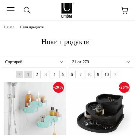
Начало
Нови продукти
Нови продукти
«
»
1
2
3
4
5
6
7
8
9
10
-20%
-20%