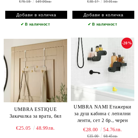
€76.18
149.00лв.
€30.17
59.01лв.
✔
В наличност
✔
В наличност
-20%
UMBRA NAMI Етажерки
UMBRA ESTIQUE
за душ кабина с лепилни
Закачалка за врата, бял
ленти, сет 2 бр., черен
€25.05
48.99лв.
€28.00
54.76лв.
€35.00
68.45лв.