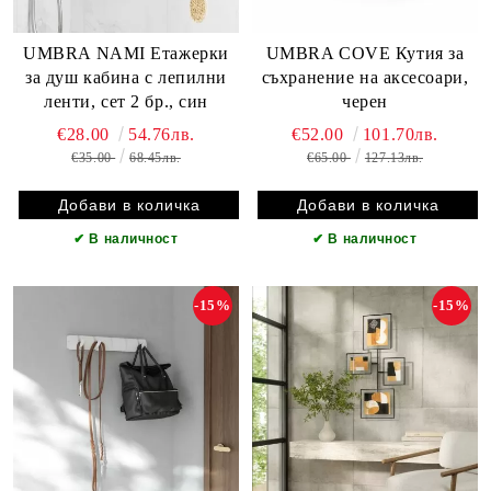
UMBRA NAMI Етажерки
UMBRA COVE Кутия за
за душ кабина с лепилни
съхранение на аксесоари,
ленти, сет 2 бр., син
черен
€28.00
54.76лв.
€52.00
101.70лв.
€35.00
68.45лв.
€65.00
127.13лв.
✔
В наличност
✔
В наличност
-15%
-15%