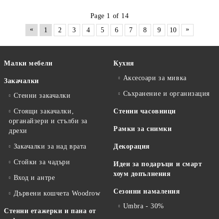
Page 1 of 14
«
»
1
2
3
4
5
6
7
8
9
10
Малки мебели
Кухня
Аксесоари за мивка
Закачалки
Съхранение и организация
Стенни закачалки
Стоящи закачалки,
Стенни часовници
органайзери и стълби за
Рамки за снимки
дрехи
Закачалки за над врата
Декорация
Стойки за чадъри
Идеи за подаръци и смарт
хоум допълнения
Вход и антре
Сезонни намаления
Дървени кошчета Woodrow
Umbra - 30%
Стенни етажерки и пана от