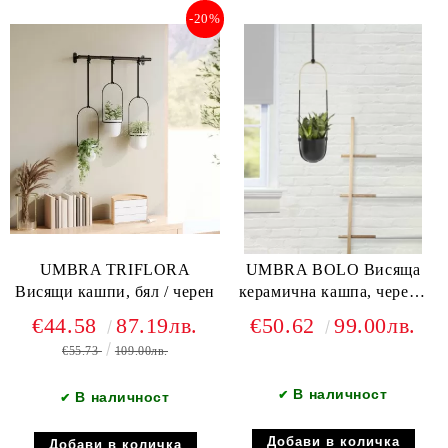
-20%
UMBRA TRIFLORA
UMBRA BOLO Висяща
Висящи кашпи, бял / черен
керамична кашпа, черен /
златен
€44.58
87.19лв.
€50.62
99.00лв.
€55.73
109.00лв.
В наличност
✔
В наличност
✔