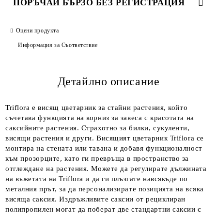
ПОРЪЧАЙ БЪРЗО БЕЗ РЕГИСТРАЦИЯ
САМО ПОПЪЛНЕТЕ 2 ПОЛЕТА
Оцени продукта
Информация за Съответствие
Детайлно описание
Ние ще се свържем с вас в рамките на работния ден.
Triflora е висящ цветарник за стайни растения, който
съчетава функцията на корниз за завеса с красотата на
саксийните растения. Страхотно за билки, сукуленти,
висящи растения и други. Висящият цветарник Triflora се
монтира на стената или тавана и добавя функционалност
към прозорците, като ги превръща в пространство за
отглеждане на растения. Можете да регулирате дължината
на въжетата на Triflora и да ги плъзгате навсякъде по
металния прът, за да персонализирате позицията на всяка
висяща саксия. Издръжливите саксии от рециклиран
полипропилен могат да поберат две стандартни саксии с