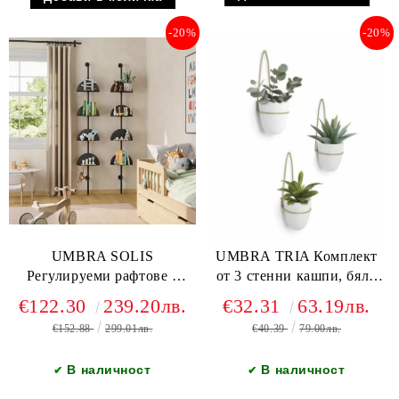
-20%
-20%
UMBRA SOLIS
UMBRA TRIA Комплект
Регулируеми рафтове с
от 3 стенни кашпи, бял /
вертикална релса, черен
златен
€122.30
239.20лв.
€32.31
63.19лв.
€152.88
299.01лв.
€40.39
79.00лв.
В наличност
В наличност
✔
✔