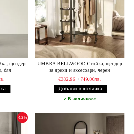
а, щендер
UMBRA BELLWOOD Стойка, щендер
и, бял
за дрехи и аксесоари, черен
в.
€382.96
749.00лв.
В наличност
✔
-15%