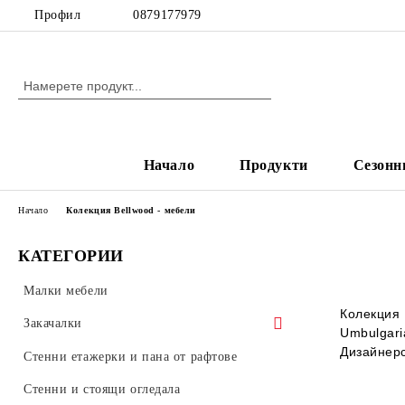
Профил
0879177979
Начало
Продукти
Сезонн
Начало
Колекция Bellwood - мебели
КАТЕГОРИИ
Малки мебели
Колекция 
Закачалки
Umbulgari
Дизайнерс
Стенни закачалки
Стенни етажерки и пана от рафтове
Стоящи закачалки, органайзери и
Стенни и стоящи огледала