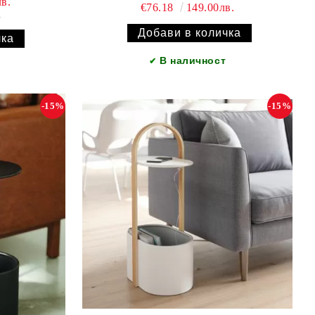
в.
€76.18
149.00лв.
.
В наличност
✔
-15%
-15%