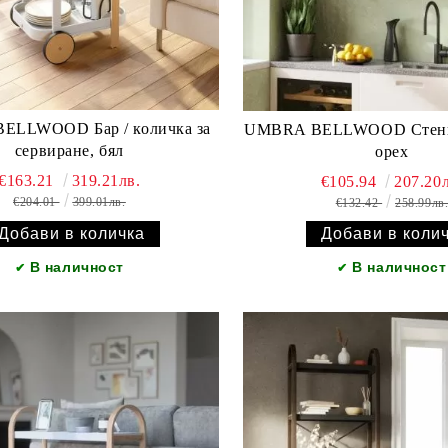
D Бар / количка за
UMBRA BELLWOOD Стенна
сервиране, бял
орех
€163.21
319.21лв.
€105.94
207.20л
€204.01
399.01лв.
€132.42
258.99лв
В наличност
В наличност
✔
✔