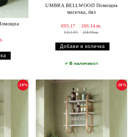
UMBRA BELLWOOD Помощна
масичка, бял
омощна
€95.17
186.14лв.
€111.97
218.99лв.
в.
.
В наличност
✔
-20%
-20%