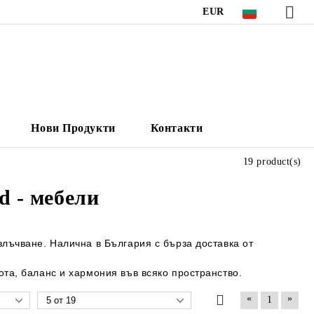
EUR
Нови Продукти
Контакти
19 product(s)
d - мебели
злъчване. Налична в България с бърза доставка от
ота, баланс и хармония във всяко пространство.
«
»
1