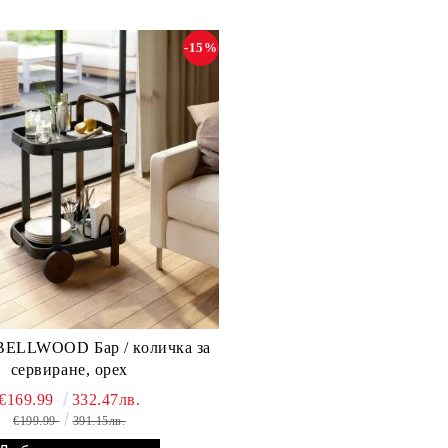
-15%
D Бар / количка за
сервиране, орех
€169.99
332.47лв.
€199.99
391.15лв.