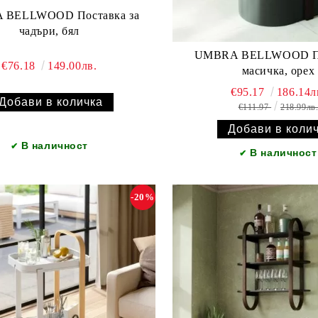
 BELLWOOD Поставка за
чадъри, бял
UMBRA BELLWOOD П
€76.18
149.00лв.
масичка, орех
€95.17
186.14л
€111.97
218.99лв
В наличност
✔
В наличност
✔
-20%