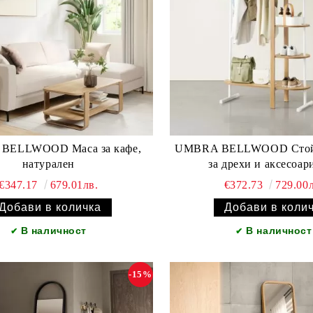
BELLWOOD Маса за кафе,
UMBRA BELLWOOD Стойк
натурален
за дрехи и аксесоар
€347.17
679.01лв.
€372.73
729.00л
В наличност
В наличност
✔
✔
-15%