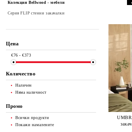
Umbra - 20%
Колекция Bellwood - мебели
Umbra -15%
Серия FLIP стенни закачалки
Цена
€76 - €373
Количество
Наличен
Няма наличност
Промо
UMBRA
Всички продукти
закач
Покажи намалените