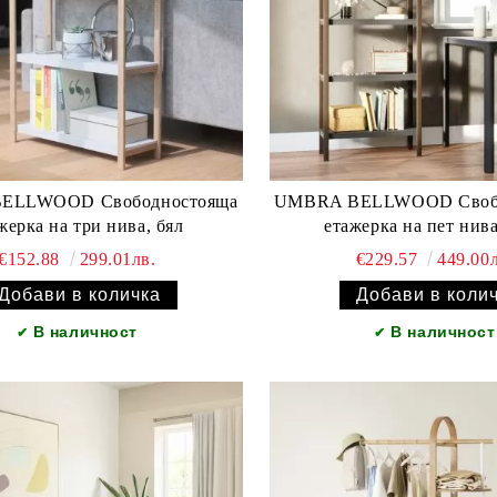
D Свободностояща
UMBRA BELLWOOD Свободностояща
жерка на три нива, бял
етажерка на пет нива
€152.88
299.01лв.
€229.57
449.00л
В наличност
В наличност
✔
✔