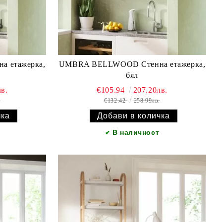
 етажерка,
UMBRA BELLWOOD Стенна етажерка,
бял
в.
€105.94
207.20лв.
.
€132.42
258.99лв.
В наличност
✔