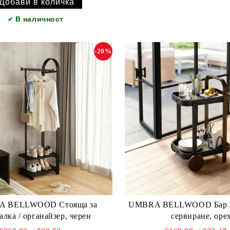
В наличност
✔
-20%
 BELLWOOD Стояща за
UMBRA BELLWOOD Бар / количка за
алка / органайзер, черен
сервиране, оре