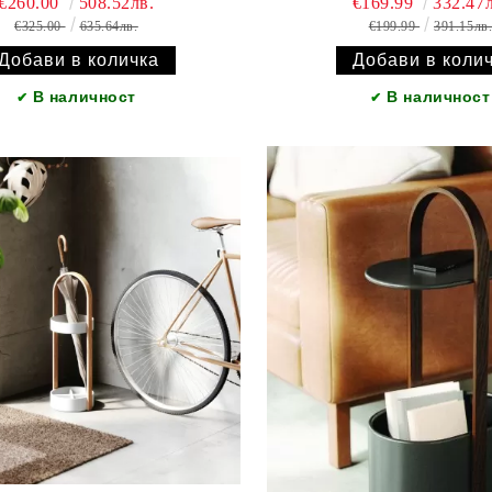
€260.00
508.52лв.
€169.99
332.47л
€325.00
635.64лв.
€199.99
391.15лв
В наличност
В наличност
✔
✔