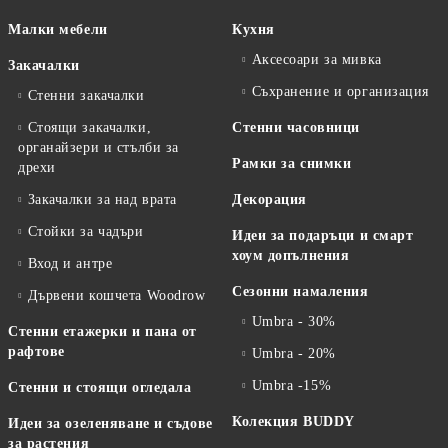
Малки мебели
Кухня
Аксесоари за мивка
Закачалки
Съхранение и организация
Стенни закачалки
Стоящи закачалки,
Стенни часовници
органайзери и стълби за
Рамки за снимки
дрехи
Закачалки за над врата
Декорация
Стойки за чадъри
Идеи за подаръци и смарт
хоум допълнения
Вход и антре
Сезонни намаления
Дървени кошчета Woodrow
Umbra - 30%
Стенни етажерки и пана от
рафтове
Umbra - 20%
Umbra -15%
Стенни и стоящи огледала
Колекция BUDDY
Идеи за озеленяване и съдове
за растения