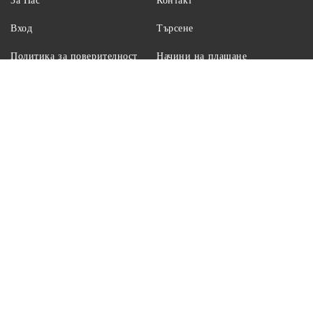
За Нас
Контакт
Вход
Търсене
Политика за поверителност
Начини на плащане
Условия
Партньори
Политика за използване на
UMBRA
бисквитки
Брандът UMBRA
Доставка и Начини на
плащане
Umbra - устойчиво развитие
Каталози
Информация за контакти:
Имейл:
info@umbulgaria.com