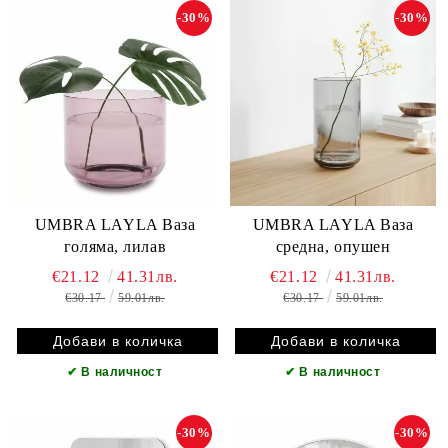
-30%
-30%
UMBRA LAYLA Ваза
UMBRA LAYLA Ваза
голяма, лилав
средна, опушен
€21.12
41.31лв.
€21.12
41.31лв.
€30.17
59.01лв.
€30.17
59.01лв.
✔
В наличност
✔
В наличност
-30%
-30%