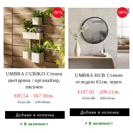
-30%
-30%
UMBRA CUBIKO Стенен
UMBRA HUB Стенно
цветарник / органайзер,
огледало 61см, черен
пясъчен
€107.02
209.31лв.
€85.54
167.30лв.
€152.88
299.01лв.
€122.20
239.00лв.
✔
В наличност
✔
В наличност