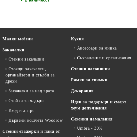
✔
В наличност
Малки мебели
Кухня
Аксесоари за мивка
Закачалки
Съхранение и организация
Стенни закачалки
Стоящи закачалки,
Стенни часовници
органайзери и стълби за
Рамки за снимки
дрехи
Закачалки за над врата
Декорация
Стойки за чадъри
Идеи за подаръци и смарт
хоум допълнения
Вход и антре
Сезонни намаления
Дървени кошчета Woodrow
Umbra - 30%
Стенни етажерки и пана от