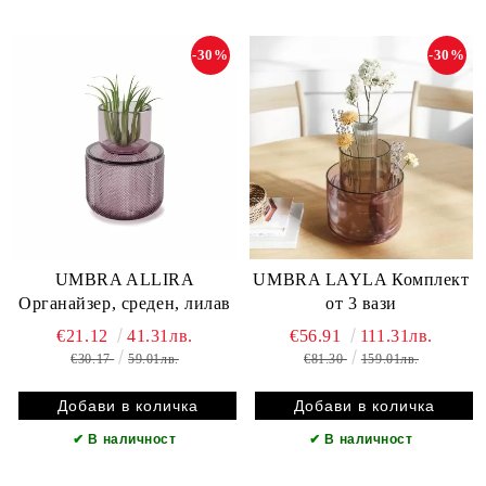
-30%
-30%
UMBRA ALLIRA
UMBRA LAYLA Комплект
Органайзер, среден, лилав
от 3 вази
€21.12
41.31лв.
€56.91
111.31лв.
€30.17
59.01лв.
€81.30
159.01лв.
✔
В наличност
✔
В наличност