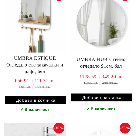
UMBRA ESTIQUE
UMBRA HUB Стенно
Огледало със закачалки и
огледало 91см, бял
рафт, бял
€178.59
349.29лв.
€56.91
111.31лв.
€255.13
498.99лв.
€81.30
159.01лв.
✔
В наличност
✔
В наличност
-30%
-30%