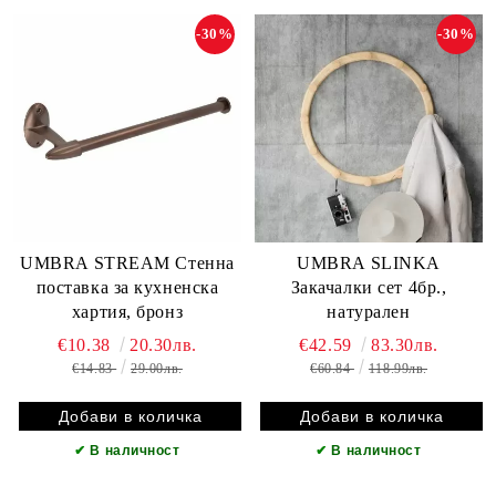
-30%
-30%
UMBRA STREAM Стенна
UMBRA SLINKA
поставка за кухненска
Закачалки сет 4бр.,
хартия, бронз
натурален
€10.38
20.30лв.
€42.59
83.30лв.
€14.83
29.00лв.
€60.84
118.99лв.
✔
В наличност
✔
В наличност