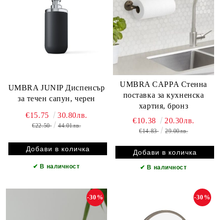
UMBRA CAPPA Стенна
UMBRA JUNIP Диспенсър
поставка за кухненска
за течен сапун, черен
хартия, бронз
€15.75
30.80лв.
€10.38
20.30лв.
€22.50
44.01лв.
€14.83
29.00лв.
✔
В наличност
✔
В наличност
-30%
-30%