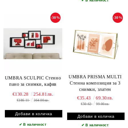
✔
В наличност
-30%
-30%
UMBRA PRISMA MULTI
UMBRA SCULPIC Стенно
Стенна композиция за 3
пано за снимки, кафяв
снимки, златен
€130.28
254.81лв.
€35.43
69.30лв.
€186.11
364.00лв.
€50.62
99.00лв.
✔
В наличност
✔
В наличност