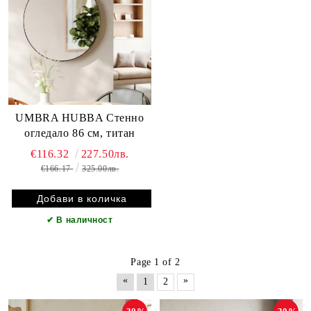
UMBRA HUBBA Стенно
огледало 86 см, титан
€116.32
227.50лв.
€166.17
325.00лв.
✔
В наличност
Page 1 of 2
«
»
1
2