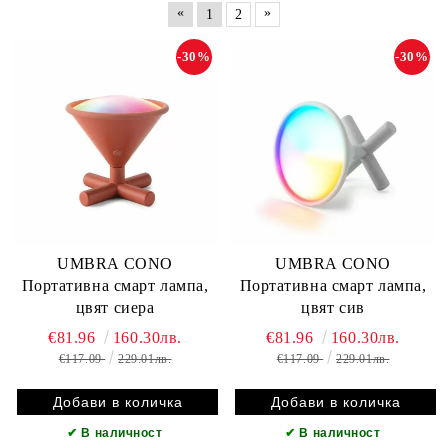
«
»
1
2
-30%
-30%
UMBRA CONO
UMBRA CONO
Портативна смарт лампа,
Портативна смарт лампа,
цвят сиера
цвят сив
€81.96
160.30лв.
€81.96
160.30лв.
€117.09
229.01лв.
€117.09
229.01лв.
✔
В наличност
✔
В наличност