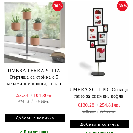
-30%
-30%
UMBRA TERRAPOTTA
Въртяща се стойка с 5
керамични кашпи, титан
UMBRA SCULPIC Стоящо
€53.33
104.30лв.
пано за снимки, кафяв
€76.18
149.00лв.
€130.28
254.81лв.
€186.11
364.00лв.
✔
В наличност