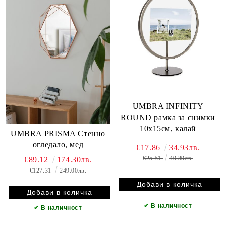
UMBRA INFINITY
ROUND рамка за снимки
10х15см, калай
UMBRA PRISMA Стенно
огледало, мед
€17.86
34.93лв.
€25.51
49.89лв.
€89.12
174.30лв.
€127.31
249.00лв.
✔
В наличност
✔
В наличност