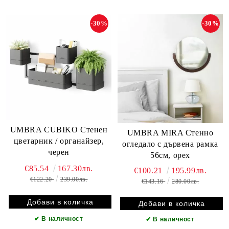
-30%
-30%
UMBRA CUBIKO Стенен
UMBRA MIRA Стенно
цветарник / органайзер,
огледало с дървена рамка
черен
56см, орех
€85.54
167.30лв.
€100.21
195.99лв.
€122.20
239.00лв.
€143.16
280.00лв.
✔
В наличност
✔
В наличност