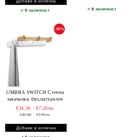
✔
В наличност
✔
В наличност
-30%
UMBRA SWITCH Стенна
закачалка, бял,натурален
€34.36
67.20лв.
€49.08
95.99лв.