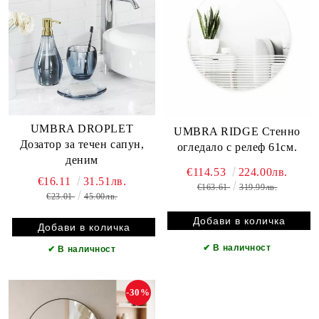
UMBRA DROPLET
UMBRA RIDGE Стенно
Дозатор за течен сапун,
огледало с релеф 61см.
деним
€114.53
224.00лв.
€16.11
31.51лв.
€163.61
319.99лв.
€23.01
45.00лв.
✔
В наличност
✔
В наличност
-30%