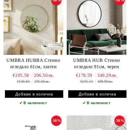
-30%
-30%
UMBRA HUBBA Стенно
UMBRA HUB Стенно
огледало 61см, златен
огледало 91см, черен
€105.58
206.50лв.
€178.59
349.29лв.
€150.83
295.00лв.
€255.13
498.99лв.
✔
В наличност
✔
В наличност
-30%
-30%