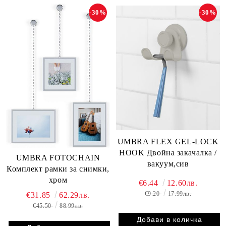
-30%
-30%
UMBRA FLEX GEL-LOCK
HOOK Двойна закачалка /
UMBRA FOTOCHAIN
вакуум,сив
Комплект рамки за снимки,
хром
€6.44
12.60лв.
€9.20
17.99лв.
€31.85
62.29лв.
€45.50
88.99лв.