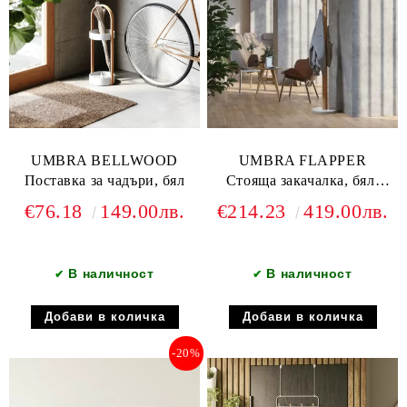
UMBRA BELLWOOD
UMBRA FLAPPER
Поставка за чадъри, бял
Стояща закачалка, бял/
натурален
€76.18
149.00лв.
€214.23
419.00лв.
В наличност
В наличност
✔
✔
-20%