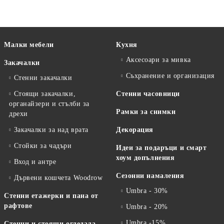
Малки мебели
Кухня
Аксесоари за мивка
Закачалки
Съхранение и организация
Стенни закачалки
Стоящи закачалки,
Стенни часовници
органайзери и стълби за
Рамки за снимки
дрехи
Закачалки за над врата
Декорация
Стойки за чадъри
Идеи за подаръци и смарт
хоум допълнения
Вход и антре
Сезонни намаления
Дървени кошчета Woodrow
Umbra - 30%
Стенни етажерки и пана от
рафтове
Umbra - 20%
Umbra -15%
Стенни и стоящи огледала