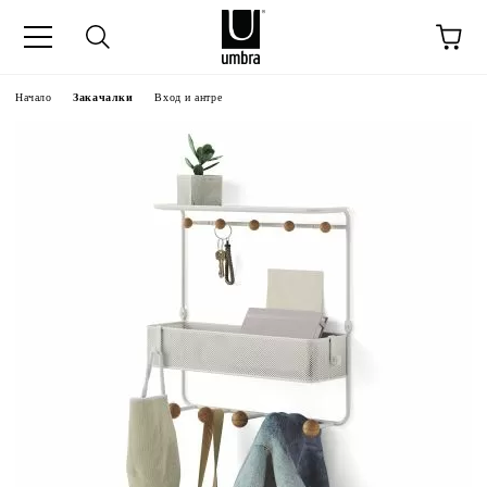
Начало
Закачалки
Вход и антре