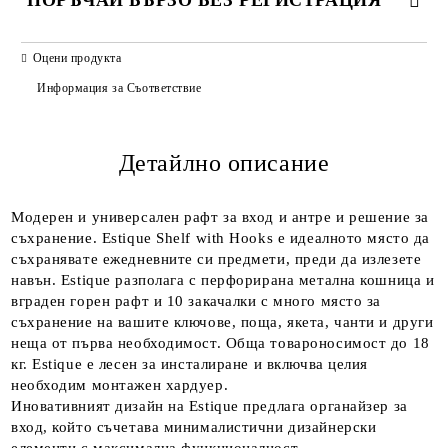
ПОРЪЧАЙ БЪРЗО БЕЗ РЕГИСТРАЦИЯ
САМО ПОПЪЛНЕТЕ 2 ПОЛЕТА
Оцени продукта
Информация за Съответствие
Детайлно описание
Ние ще се свържем с вас в рамките на работния ден.
Модерен и универсален рафт за вход и антре и решение за
съхранение. Estique Shelf with Hooks е идеалното място да
съхранявате ежедневните си предмети, преди да излезете
навън. Estique разполага с перфорирана метална кошница и
вграден горен рафт и 10 закачалки с много място за
съхранение на вашите ключове, поща, якета, чанти и други
неща от първа необходимост. Обща товароносимост до 18
кг. Estique е лесен за инсталиране и включва целия
необходим монтажен хардуер.
Иновативният дизайн на Estique предлага органайзер за
вход, който съчетава минималистични дизайнерски