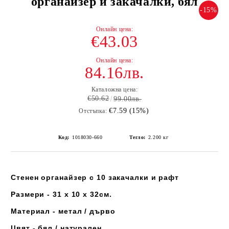
органайзер и закачалки, бял
-15%
€43.03
84.16лв.
Каталожна цена:
€50.62
99.00лв.
€7.59 (15%)
Отстъпка:
Код:
1018030-660
Тегло:
2.200
кг
Стенен органайзер с 10 закачалки и рафт
Размери - 31 x 10 x 32см.
Материал - метал / дърво
Цвят - бял / натурален