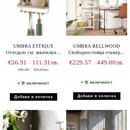
UMBRA ESTIQUE
UMBRA BELLWOOD
Огледало със закачалки и
Свободностояща етажерка
рафт, бял
на пет нива, бял
€56.91
111.31лв.
€229.57
449.00лв.
€81.30
159.01лв.
В наличност
✔
В наличност
✔