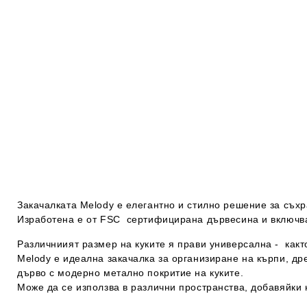
Закачалката Melody е елегантно и стилно решение за съхр
Изработена е от FSC сертифицирана дървесина и включва
Различниият размер на куките я прави универсална - какт
Melody е идеална закачалка за организиране на кърпи, др
дърво с модерно метално покритие на куките.
Може да се използва в различни пространства, добавяйки 