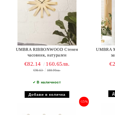
UMBRA RIBBONWOOD Стенен
UMBRA M
часовник, натурален
за
€82.14
160.65лв.
€
€96.63
188.99лв.
В наличност
✔
-15%