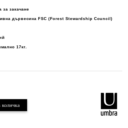
а за закачане
ивна дървесина FSC (Forest Stewardship Council)
ний
мално 17кг.
Добави в желани