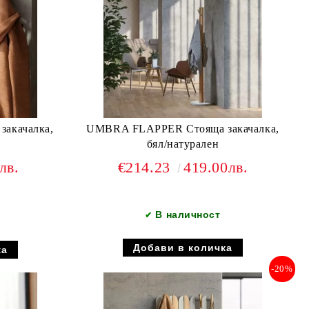
акачалка,
UMBRA FLAPPER Стояща закачалка,
бял/натурален
лв.
€214.23
419.00лв.
В наличност
✔
-20%