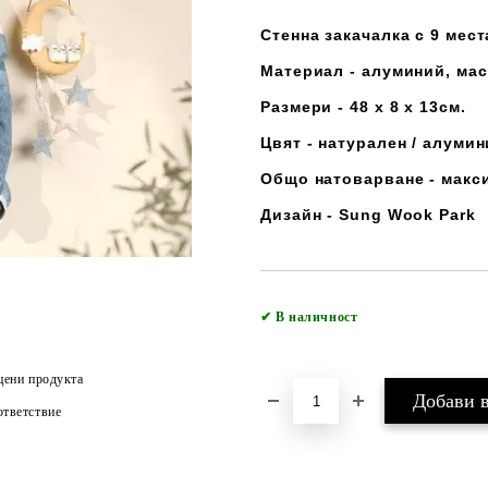
Стенна закачалка с 9 мест
Материал - алуминий, мас
Размери - 48 х 8 х 13см.
Цвят - натурален / алуми
Общо натоварване - макси
Дизайн - Sung Wook Park
✔
В наличност
цени продукта
тветствие