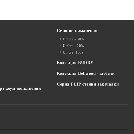
Сезонни намаления
Umbra - 30%
я
Umbra - 20%
Umbra -15%
Колекция BUDDY
Колекция Bellwood - мебели
Серия FLIP стенни закачалки
арт хоум допълнения