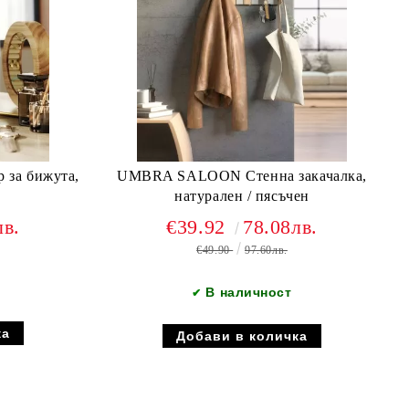
за бижута,
UMBRA SALOON Стенна закачалка,
натурален / пясъчен
лв.
€39.92
78.08лв.
€49.90
97.60лв.
В наличност
✔