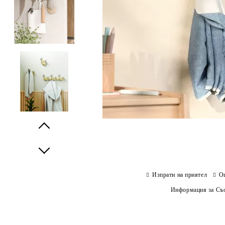
Prev
Next
Изпрати на приятел
О
Информация за Съо