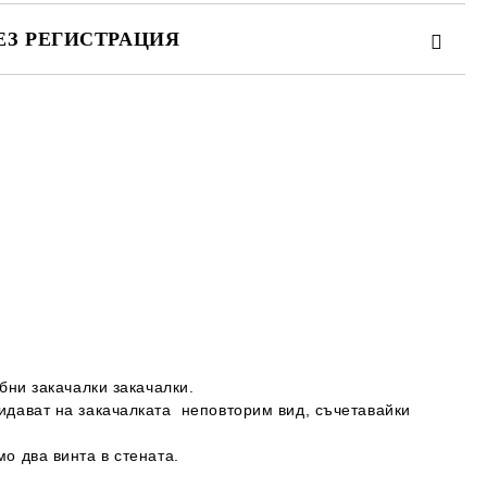
ЕЗ РЕГИСТРАЦИЯ
те на работния ден.
обни закачалки закачалки.
ридават на закачалката неповторим вид, съчетавайки
мо два винта в стената.