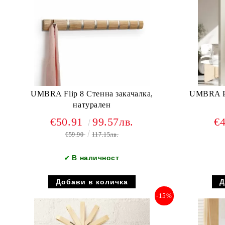
UMBRA Flip 8 Стенна закачалка,
UMBRA PI
натурален
€50.91
99.57лв.
€
€59.90
117.15лв.
В наличност
✔
-15%