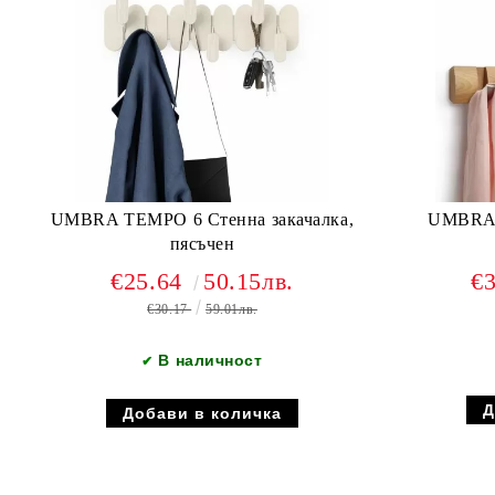
UMBRA TEMPO 6 Стенна закачалка,
UMBRA F
пясъчен
€25.64
50.15лв.
€
€30.17
59.01лв.
В наличност
✔