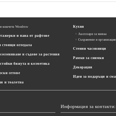
Кухня
и кошчета Woodrow
Аксесоари за мивка
етажерки и пана от рафтове
Съхранение и организаци
и стоящи огледала
Стенни часовници
озеленяване и съдове за растения
Рамки за снимки
 стойки бижута и козметика
Декорация
рски сетове
Идеи за подаръци и см
ня и тоалетна
Информация за контакти: