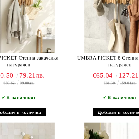
CKET Стенна закачалка,
UMBRA PICKET 8 Стенна з
натурален
натурален
40.50
79.21лв.
€65.04
127.21
€50.62
99.00лв.
€81.30
159.01лв.
В наличност
В наличност
✔
✔