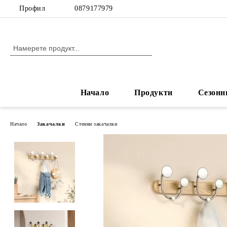
Профил
0879177979
Начало
Продукти
Сезонн
Начало
Закачалки
Стенни закачалки