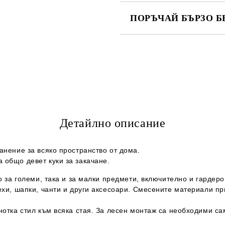
ПОРЪЧАЙ БЪРЗО Б
САМО ПОПЪЛНЕТЕ 2 ПОЛЕТА
Ние ще се свържем с вас в рамки
Детайлно описание
анение за всяко пространство от дома.
 общо девет куки за закачане.
о за големи, така и за малки предмети, включително и гардер
ехи, шапки, чанти и други аксесоари. Смесените материали п
нотка стил към всяка стая. За лесен монтаж са необходими са