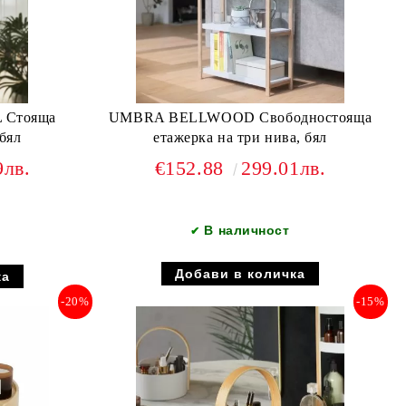
 Стояща
UMBRA BELLWOOD Свободностояща
 бял
етажерка на три нива, бял
9лв.
€152.88
299.01лв.
В наличност
✔
-20%
-15%