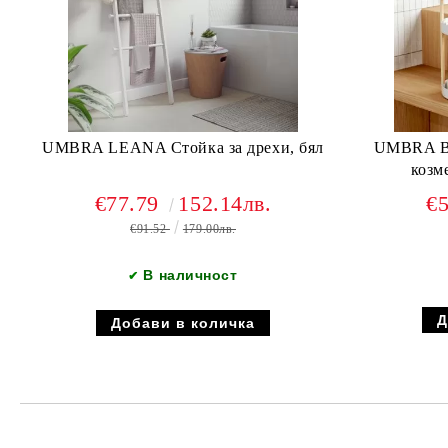
UMBRA LEANA Стойка за дрехи, бял
UMBRA B
козм
€77.79
152.14лв.
€
€91.52
179.00лв.
В наличност
✔