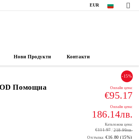
EUR
Нови Продукти
Контакти
-15%
OD Помощна
€95.17
186.14лв.
Каталожна цена:
€111.97
218.99лв.
€16.80 (15%)
Отстъпка: