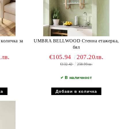
UMBRA BELLWOOD Стенна етажерка,
бял
1лв.
€105.94
207.20лв.
€132.42
258.99лв.
В наличност
✔