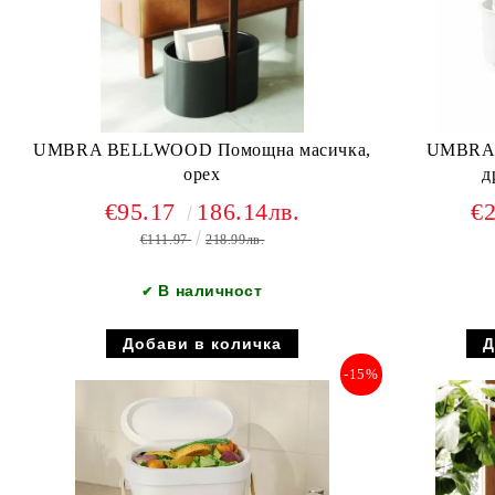
UMBRA BELLWOOD Помощна масичка,
UMBRA 
орех
д
€95.17
186.14лв.
€
€111.97
218.99лв.
В наличност
✔
-15%