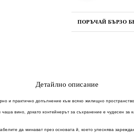
ПОРЪЧАЙ БЪРЗО Б
САМО ПОПЪЛНЕТЕ 2 ПОЛЕТА
Ние ще се свържем с вас в рамки
Детайлно описание
ерно и практично допълнение към всяко жилищно пространство
 чаша вино, докато контейнерът за съхранение е чудесен за 
кабелите да минават през основата й, което улеснява зарежд