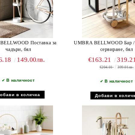
BELLWOOD Поставка за
UMBRA BELLWOOD Бар / количка за
чадъри, бял
сервиране, бял
6.18
149.00лв.
€163.21
319.2
€204.01
399.01лв.
В наличност
✔
В наличност
✔