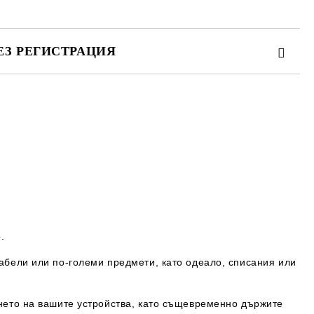
ЕЗ РЕГИСТРАЦИЯ
те на работния ден.
.
кабели или по-големи предмети, като одеало, списания или
ането на вашите устройства, като същевременно държите