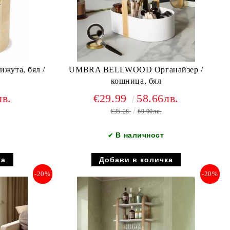
жута, бял /
UMBRA BELLWOOD Органайзер /
кошница, бял
лв.
€29.99
58.66лв.
€35.28
69.00лв.
В наличност
✔
-20%
-20%