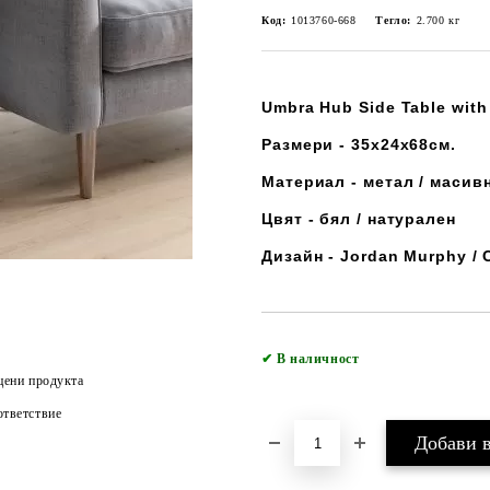
Код:
1013760-668
Тегло:
2.700
кг
Umbra Hub Side Table wit
Размери - 35х24х68см.
Материал - метал / масив
Цвят - бял / натурален
Дизайн - Jordan Murphy / C
✔
В наличност
цени продукта
тветствие