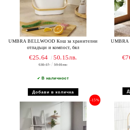
UMBRA BELLWOOD Кош за хранителни
UMBRA 
отпадъци и компост, бял
€25.64
50.15лв.
€7
€30.17
59.01лв.
В наличност
✔
-15%