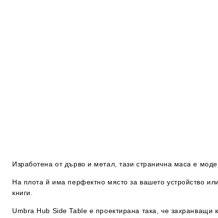
Изработена от дърво и метал, тази странична маса е мод
На плота й има перфектно място за вашето устройство или
книги.
Umbra Hub Side Table е проектирана така, че захранващи 