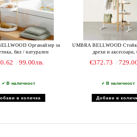
ELLWOOD Органайзер за
UMBRA BELLWOOD Стойка,
етика, бял / натурален
дрехи и аксесоари,
50.62
99.00лв.
€372.73
729.0
В наличност
В наличност
✔
✔