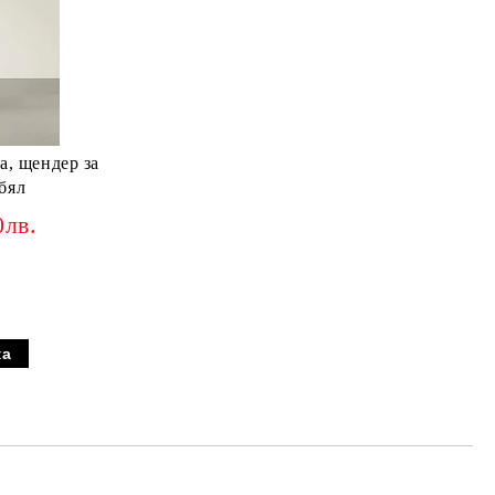
 щендер за
 бял
0лв.