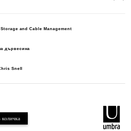
h Storage and Cable Management
на дървесина
hris Snell
Добави в желани