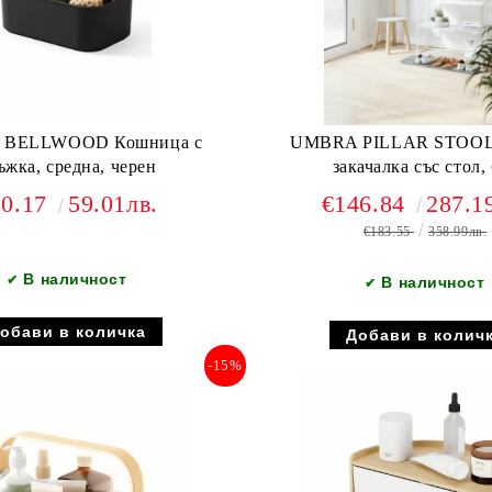
BELLWOOD Кошница с
UMBRA PILLAR STOOL
ъжка, средна, черен
закачалка със стол,
30.17
59.01лв.
€146.84
287.1
€183.55
358.99лв.
В наличност
✔
В наличност
✔
-15%