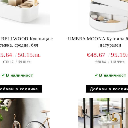
BELLWOOD Кошница с
UMBRA MOONA Кутия за би
ръжка, средна, бял
натурален
25.64
50.15лв.
€48.67
95.19
€30.17
59.01лв.
€60.84
118.99лв.
В наличност
В наличност
✔
✔