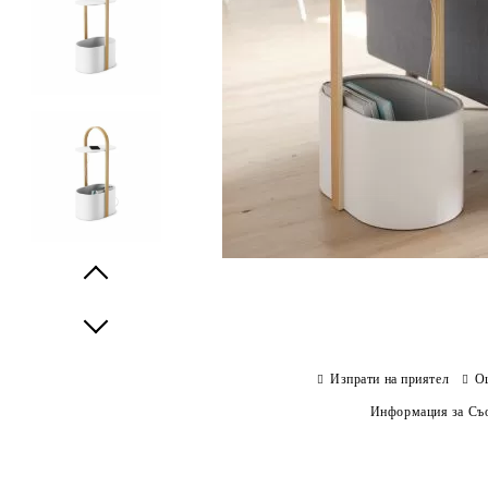
Prev
Next
Изпрати на приятел
О
Информация за Съо