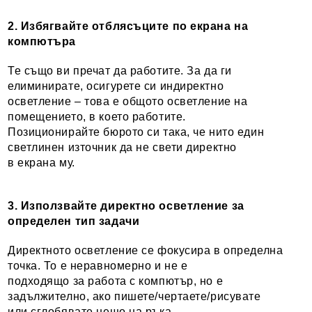
2. Избягвайте отблясъците по екрана на
компютъра
Те също ви пречат да работите. За да ги
елиминирате, осигурете си индиректно
осветление – това е общото осветление на
помещението, в което работите.
Позиционирайте бюрото си така, че нито един
светлинен източник да не свети директно
в екрана му.
3. Използвайте директно осветление за
определен тип задачи
Директното осветление се фокусира в определна
точка. То е неравномерно и не е
подходящо за работа с компютър, но е
задължително, ако пишете/чертаете/рисувате
или сглобявате нещо на ръка.