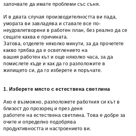
започвате да имате проблеми със съня.
И в двата случая производителността ви пада,
умората ви завладява и ставате все по-
неудовлетворени в работен план, без реално да се
сещате каква е причината.
Затова, отделете няколко минути, за да прочетете
какво трябва да е осветлението на
вашия работен кът и още няколко часа, за да
помислете къде и как да го разположите в
жилището си, да го изберете и поръчате.
1. Изберете място с естествена светлина
Ако е възможно, разположете работния си кът в
близост до прозорец и през деня
работете на естествена светлина. Това е добре за
очите и определно подобрява
продуктивността и настроението ви.