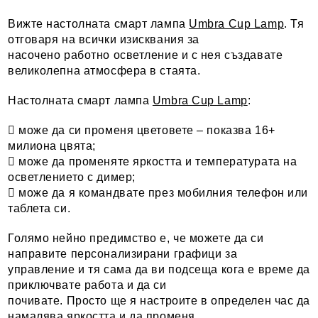
Вижте настолната смарт лампа
Umbra Cup Lamp
. Тя
отговаря на всички изисквания за
насочено работно осветление и с нея създавате
великолепна атмосфера в стаята.
Настолната смарт лампа
Umbra Cup Lamp
:
 може да си променя цветовете – показва 16+
милиона цвята;
 може да променяте яркостта и температурата на
осветлението с димер;
 може да я командвате през мобилния телефон или
таблета си.
Голямо нейно предимство е, че можете да си
направите персонализирани графици за
управление и тя сама да ви подсеща кога е време да
приключвате работа и да си
почивате. Просто ще я настроите в определен час да
намалява яркостта и да променя