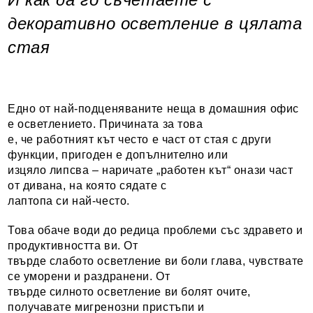
декоративно осветление в цялата
стая
Едно от най-подценяваните неща в домашния офис
е осветлението. Причината за това
е, че работният кът често е част от стая с други
функции, пригоден е допълнително или
изцяло липсва – наричате „работен кът“ онази част
от дивана, на която сядате с
лаптопа си най-често.
Това обаче води до редица проблеми със здравето и
продуктивността ви. От
твърде слабото осветление ви боли глава, чувствате
се уморени и раздранени. От
твърде силното осветление ви болят очите,
получавате мигренозни пристъпи и