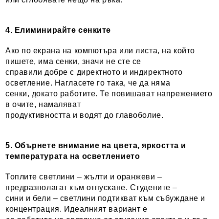
4. Елиминирайте сенките
Ако по екрана на компютъра или листа, на който
пишете, има сенки, значи не сте се
справили добре с директното и индиректното
осветление. Нагласете го така, че да няма
сенки, докато работите. Те повишават напрежението
в очите, намаляват
продуктивността и водят до главоболие.
5. Обърнете внимание на цвета, яркостта и
температурата на осветлението
Топлите светлини – жълти и оранжеви –
предразполагат към отпускане. Студените –
сини и бели – светлини подтикват към събуждане и
концентрация. Идеалният вариант е