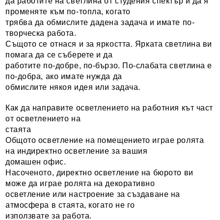
да работите на светлина от студения спектър и да я
променяте към по-топла, когато
трябва да обмислите дадена задача и имате по-
творческа работа.
Същото се отнася и за яркостта. Ярката светлина ви
помага да се съберете и да
работите по-добре, по-бързо. По-слабата светлина е
по-добра, ако имате нужда да
обмислите някоя идея или задача.
Как да направите осветлението на работния кът част
от осветлението на
стаята
Общото осветление на помещението играе ролята
на индиректно осветление за вашия
домашен офис.
Насоченото, директно осветление на бюрото ви
може да играе ролята на декоративно
осветление или настроение за създаване на
атмосфера в стаята, когато не го
използвате за работа.