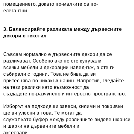
помещението, докато по-малките са по-
елегантни.
3. Балансирайте разликата между дървесните
декори с текстил
Съвсем нормално е дървесните декори да се
различават. Особено ако не сте купували
всички мебели и декорации наведнъж, а сте ги
събирали с години. Това не бива да ви
притеснява по никакъв начин. Напротив, гледайте
на тези разлики като възможност да
създадете по-разчупено и интересно пространство.
Изборът на подходящи завеси, килими и покривки
ще ви улесни в това. Те могат да
служат като буфер между различните видове нюанси
и шарки на дървените мебели и
аксесоари.