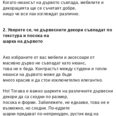
Когато нюансът на дървото съвпада, мебелите и
декорацията ще се съчетаят добре,
нищо че все пак изглеждат различно.
2. Уверете се, че дървесните декори съвпадат по
текстура и посока на
шарка на дървото
Ако избраните от вас мебели и аксесоари от
масивно дърво не съвпадат като нюанс,
това не е беда. Контрастът между студени и топли
нюанси на дървото може да бъде
много красив и да стои изключително елегантно.
Но! Тогава е важно шарките на различните дървесни
декори да са сходни по размер,
посока и форми. Забележете, не еднакви, това не е
възможно, но сходни. По-едрите
шарки придават по-непринуден, рустик вид на