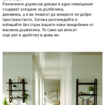
Различните дървесни декори в едно помещение
създават усещане за дълбочина,
динамика, а и ви помагат да зонирате по-добре
пространството. Затова разглеждайте и
избирайте без страх вашите нови придобивки от
масивна дървесина. Те само ще внесат
още уют и удобство в дома ви.