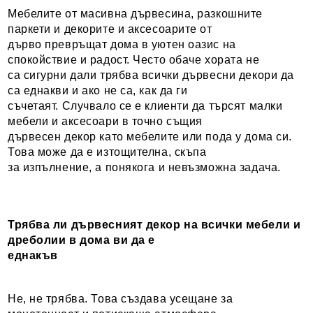
Мебелите от масивна дървесина, разкошните
паркети и декорите и аксесоарите от
дърво превръщат дома в уютен оазис на
спокойствие и радост. Често обаче хората не
са сигурни дали трябва всички дървесни декори да
са еднакви и ако не са, как да ги
съчетаят. Случвало се е клиенти да търсят малки
мебели и аксесоари в точно същия
дървесен декор като мебелите или пода у дома си.
Това може да е изтощителна, скъпа
за изпълнение, а понякога и невъзможна задача.
Трябва ли дървесният декор на всички мебели и
дреболии в дома ви да е
еднакъв
Не, не трябва. Това създава усещане за