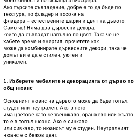
монотонност и потискаща атмосфера.
Ако търсите съвпадение, добре е то да бъде по
текстура, по фладер и посока на
фладера – естествените шарки и цвят на дъвото.
Само че! Няма два дървесни декора,
които да съвпадат напълно по цвят. Така че не
хабете време и енергия, прочетете как
може да комбинирате дървесните декори, така че
домът ви е да е стилен, уютен и
уникален.
1. Изберете мебелите и декорацията от дърво по
общ нюанс
Основният нюанс на дървото може да бъде топъл,
студен или неутрален. Ако в него
има цветове като червеникаво, оранжево или жълто,
то е в топъл нюанс. Ако е синкаво
или сивкаво, то нюансът му е студен. Неутралният
нюанс е с бежов цвят.