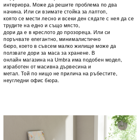
интериора. Може да решите проблема по два
начина. Или си взимате стойка за лаптоп,
която се мести лесно и всеки ден сядате с нея да се
трудите на едно и също място,
дори да е в креслото до прозореца. Или си
поръчвате елегантно, минималистично
бюро, което в съвсем малко жилище може да
ползвате дори за маса за хранене. В
онлайн магазина на Umbra има подобен модел,
изработен от масивна дървесина и
метал. Той по нищо не прилича на ръбестите,
неугледни офис бюра.