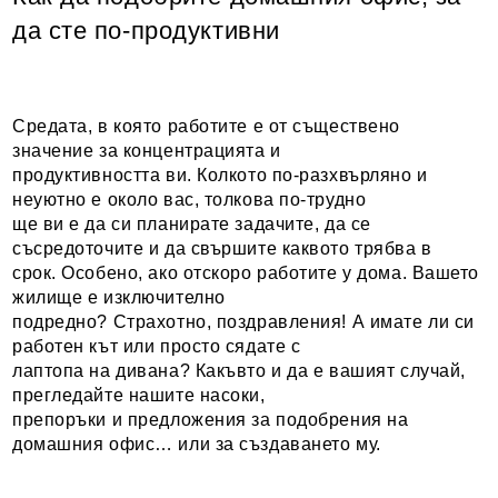
да сте по-продуктивни
Средата, в която работите е от съществено
значение за концентрацията и
продуктивността ви. Колкото по-разхвърляно и
неуютно е около вас, толкова по-трудно
ще ви е да си планирате задачите, да се
съсредоточите и да свършите каквото трябва в
срок. Особено, ако отскоро работите у дома. Вашето
жилище е изключително
подредно? Страхотно, поздравления! А имате ли си
работен кът или просто сядате с
лаптопа на дивана? Какъвто и да е вашият случай,
прегледайте нашите насоки,
препоръки и предложения за подобрения на
домашния офис… или за създаването му.