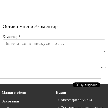
Остави мнение/коментар
Коментар:
*
«
1
»
Малки мебели
Кухня
Аксесоари за мивка
Закачалки
Съхранение и организация