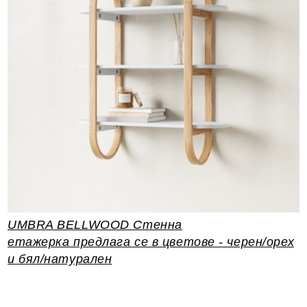
UMBRA BELLWOOD Стенна
етажерка
предлага се в цветове - черен/орех
и бял/натурален