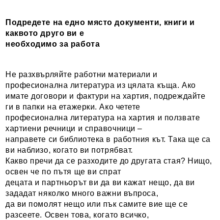
Подредете на едно място документи, книги и
каквото друго ви е
необходимо за работа
Не разхвърляйте работни материали и
професионална литература из цялата къща. Ако
имате договори и фактури на хартия, подреждайте
ги в папки на етажерки. Ако четете
професионална литература на хартия и ползвате
хартиени речници и справочници –
направете си библиотека в работния кът. Така ще са
ви наблизо, когато ви потрябват.
Какво пречи да се разходите до другата стая? Нищо,
освен че по пътя ще ви спрат
децата и партньорът ви да ви кажат нещо, да ви
зададат няколко много важни въпроса,
да ви помолят нещо или пък самите вие ще се
разсеете. Освен това, когато всичко,