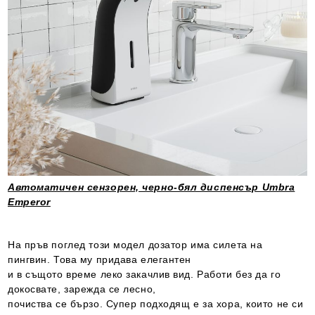
Автоматичен сензорен, черно-бял диспенсър Umbra
Emperor
На пръв поглед този модел дозатор има силета на
пингвин. Това му придава елегантен
и в същото време леко закачлив вид. Работи без да го
докосвате, зарежда се лесно,
почиства се бързо. Супер подходящ е за хора, които не си