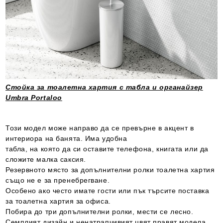
Стойка за тоалетна хартия с табла и органайзер
Umbra Portaloo
Този модел може направо да се превърне в акцент в
интериора на банята. Има удобна
табла, на която да си оставите телефона, книгата или да
сложите малка саксия.
Резервното място за допълнителни ролки тоалетна хартия
също не е за пренебрегване.
Особено ако често имате гости или пък търсите поставка
за тоалетна хартия за офиса.
Побира до три допълнителни ролки, мести се лесно.
Семплият дизайн и ненатрапчивият цвят правят модела