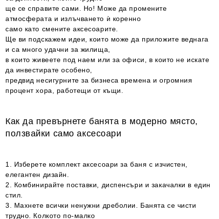
ще се справите сами. Но! Може да промените
атмосферата и излъчването ѝ коренно
само като смените аксесоарите.
Ще ви подскажем идеи, които може да приложите веднага
и са много удачни за жилища,
в които живеете под наем или за офиси, в които не искате
да инвестирате особено,
предвид несигурните за бизнеса времена и огромния
процент хора, работещи от къщи.
Как да превърнете банята в модерно място,
ползвайки само аксесоари
1. Изберете комплект аксесоари за баня с изчистен,
елегантен дизайн.
2. Комбинирайте поставки, диспенсъри и закачалки в един
стил.
3. Махнете всички ненужни дреболии. Банята се чисти
трудно. Колкото по-малко