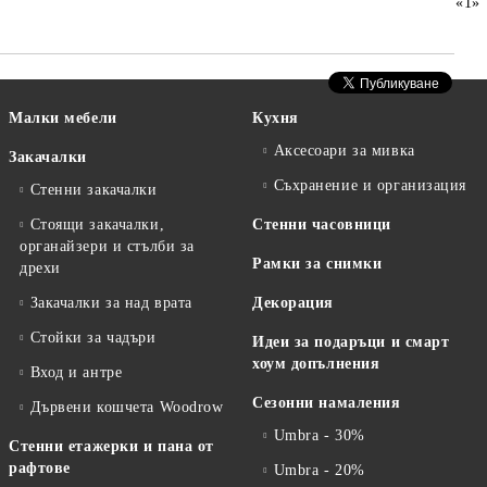
«
1
»
Малки мебели
Кухня
Аксесоари за мивка
Закачалки
Съхранение и организация
Стенни закачалки
Стоящи закачалки,
Стенни часовници
органайзери и стълби за
Рамки за снимки
дрехи
Закачалки за над врата
Декорация
Стойки за чадъри
Идеи за подаръци и смарт
хоум допълнения
Вход и антре
Сезонни намаления
Дървени кошчета Woodrow
Umbra - 30%
Стенни етажерки и пана от
рафтове
Umbra - 20%