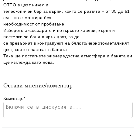
OTTO в цвят никел и
телескопичен бар за кърпи, който се разтяга – от 35 до 61
см – и се монтира без
необходимост от пробиване.
Изберете аксесоарите и потърсете хавлии, кърпи и
постелки за баня в ярък цвят, за да
се превърнат в контрапункт на бялото/черното/металният
цвят, които властват в банята.
Така ще постигнете жизнерадостна атмосфера и банята ви
ще изглежда като нова.
Остави мнение/коментар
Коментар:
*