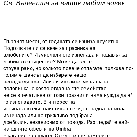
Св. Валентин за вашия любим човек
Първият месец от годината се изниза неусетно.
Подготвяте ли се вече за празника на
влюбените? Измислили сте изненада и подарък за
любимото същество? Може да ви се
струва рано, но колкото повече отлагате, толкова по-
голям е шансът да изберете нещо
неподходящоа. Или си мислите, че вашата
половинка, с която отдавна сте семейство,
не се впечатлява от този празник и няма нужда да я/
го изненадвате. В интерес на
истината всеки, наистина всеки, се радва на мила
изненада или на грижливо подбрана
дреболия, независимо от повода. Разгледайте най-
изгодните оферти на Umbra
България за януари. Сред тях ще намерите