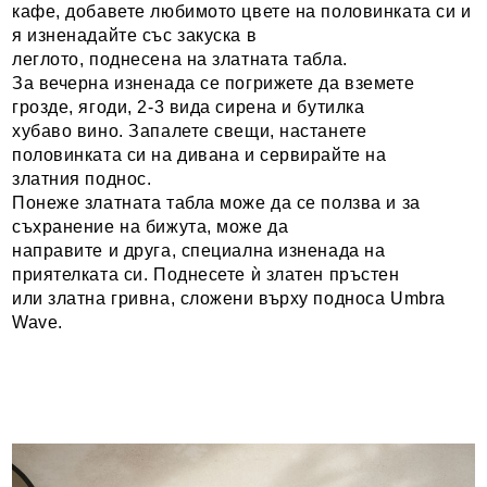
кафе, добавете любимото цвете на половинката си и
я изненадайте със закуска в
леглото, поднесена на златната табла.
За вечерна изненада се погрижете да вземете
грозде, ягоди, 2-3 вида сирена и бутилка
хубаво вино. Запалете свещи, настанете
половинката си на дивана и сервирайте на
златния поднос.
Понеже златната табла може да се ползва и за
съхранение на бижута, може да
направите и друга, специална изненада на
приятелката си. Поднесете ѝ златен пръстен
или златна гривна, сложени върху подноса Umbra
Wave.