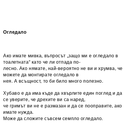
Огледало
Ако имате мивка, въпросът „защо ми е огледало в
тоалетната“ като че ли отпада по-
лесно. Ако нямате, най-вероятно не ви и хрумва, че
можете да монтирате огледало в
нея. А всъщност, то би било много полезно.
Хубаво е да има къде да хвърлите един поглед и да
се уверите, че дрехите ви са наред,
че гримът ви не е размазан и да се пооправите, ако
имате нужда.
Може да сложите съвсем семпло огледало.