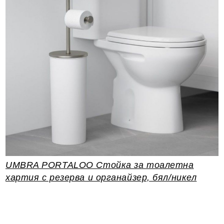
UMBRA PORTALOO Стойка за тоалетна
хартия с резерва и органайзер, бял/никел