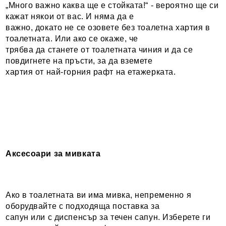
„Много важно каква ще е стойката!“ - вероятно ще си
кажат някои от вас. И няма да е
важно, докато не се озовете без тоалетна хартия в
тоалетната. Или ако се окаже, че
трябва да станете от тоалетната чиния и да се
повдигнете на пръсти, за да вземете
хартия от най-горния рафт на етажерката.
Аксесоари за мивката
Ако в тоалетната ви има мивка, непременно я
оборудвайте с подходяща поставка за
сапун или с диспенсър за течен сапун. Изберете ги