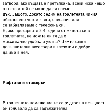
затвори, ако къщата е претъпкана, всеки иска нещо
от него и той не може да си поеме
дъх. Защото, докато седим на тоалетната чиния
обикновено четем книга, списание или
се забавляваме с телефона си.
Е, ако прекарвате 3-4 години от живота си в
тоалетната, не искате ли тя да е
максимално удобна и уютна? Вижте какви
допълнителни аксесоари и глезотии е добре
да има в нея.
Рафтове и етажерки
В тоалетното помещение те са рядкост, а всъщност
би трябвало да са задължителна