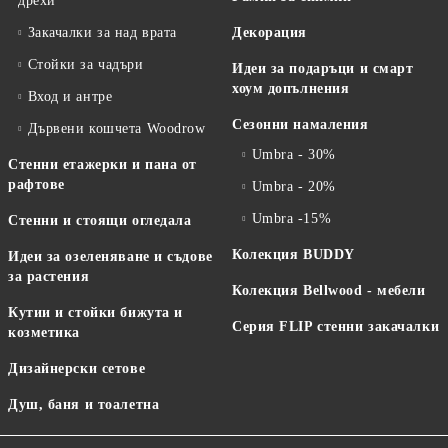
дрехи
Закачалки за над врата
Декорация
Стойки за чадъри
Идеи за подаръци и смарт
хоум допълнения
Вход и антре
Сезонни намаления
Дървени кошчета Woodrow
Umbra - 30%
Стенни етажерки и пана от
рафтове
Umbra - 20%
Umbra -15%
Стенни и стоящи огледала
Колекция BUDDY
Идеи за озеленяване и съдове
за растения
Колекция Bellwood - мебели
Кутии и стойки бижута и
Серия FLIP стенни закачалки
козметика
Дизайнерски сетове
Душ, баня и тоалетна