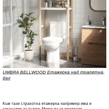
UMBRA BELLWOOD Етажерка над тоалетна,
бял
Към тази страхотна етажерка например има и
закачалки за кърпи. Може да ги ползвате