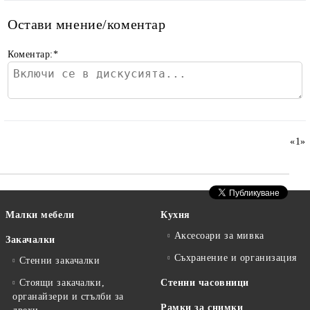
Остави мнение/коментар
Коментар:
*
«
1
»
Малки мебели
Кухня
Аксесоари за мивка
Закачалки
Съхранение и организация
Стенни закачалки
Стоящи закачалки,
Стенни часовници
органайзери и стълби за
Рамки за снимки