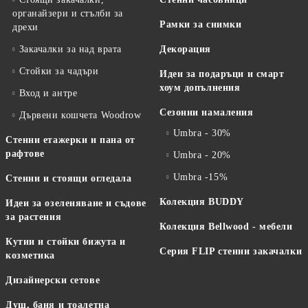
органайзери и стълби за
Рамки за снимки
дрехи
Закачалки за над врата
Декорация
Стойки за чадъри
Идеи за подаръци и смарт
хоум допълнения
Вход и антре
Сезонни намаления
Дървени кошчета Woodrow
Umbra - 30%
Стенни етажерки и пана от
рафтове
Umbra - 20%
Umbra -15%
Стенни и стоящи огледала
Колекция BUDDY
Идеи за озеленяване и съдове
за растения
Колекция Bellwood - мебели
Кутии и стойки бижута и
Серия FLIP стенни закачалки
козметика
Дизайнерски сетове
Душ, баня и тоалетна