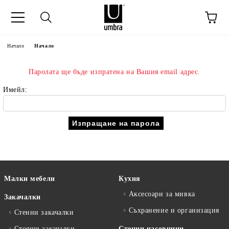
Начало
Начало
Паролата ще бъде изпратена на Вашия email адрес.
Имейл:
Малки мебели
Кухня
Аксесоари за мивка
Закачалки
Съхранение и организация
Стенни закачалки
Стоящи закачалки,
Стенни часовници