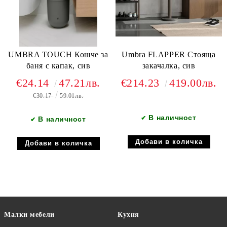
UMBRA TOUCH Кошче за
Umbra FLAPPER Стояща
баня с капак, сив
закачалка, сив
€24.14
47.21лв.
€214.23
419.00лв.
€30.17
59.01лв.
В наличност
✔
В наличност
✔
Малки мебели
Кухня