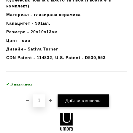
Кухненска помпа с място за гъба (гъбата е в
комплект)
Материал - глазирана керамика
Капацитет - 591мл.
Размери - 20х10х13см.
Цвят - сив
Дизайн - Sativa Turner
CDN Patent - 114832, U.S. Patent - D530,953
Добави в желани
✔
В наличност