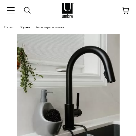
Начало
Кухня
Аксесоари за мивка