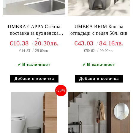
UMBRA CAPPA Стенна
UMBRA BRIM Кош за
поставка за кухненска
отпадъци с педал 50л, сив
хартия, бронз
€10.38
20.30лв.
€43.03
84.16лв.
€14.83
29.00лв.
€50.62
99.00лв.
В наличност
В наличност
✔
✔
-20%