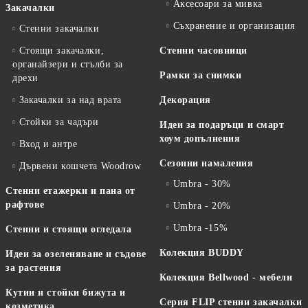
Аксесоари за мивка
Закачалки
Съхранение и организация
Стенни закачалки
Стоящи закачалки,
Стенни часовници
органайзери и стълби за
Рамки за снимки
дрехи
Закачалки за над врата
Декорация
Стойки за чадъри
Идеи за подаръци и смарт
хоум допълнения
Вход и антре
Сезонни намаления
Дървени кошчета Woodrow
Umbra - 30%
Стенни етажерки и пана от
рафтове
Umbra - 20%
Umbra -15%
Стенни и стоящи огледала
Колекция BUDDY
Идеи за озеленяване и съдове
за растения
Колекция Bellwood - мебели
Кутии и стойки бижута и
Серия FLIP стенни закачалки
козметика