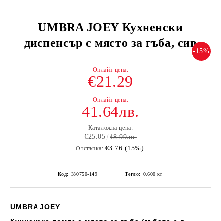
UMBRA JOEY Кухненски
диспенсър с място за гъба, сив
-15%
€21.29
41.64лв.
Каталожна цена:
€25.05
48.99лв.
€3.76 (15%)
Отстъпка:
Код:
330750-149
Тегло:
0.600
кг
UMBRA JOEY