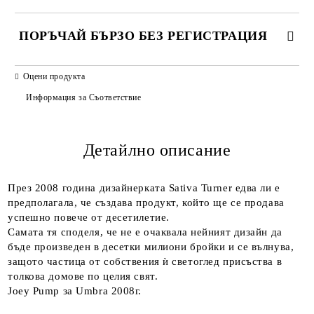
ПОРЪЧАЙ БЪРЗО БЕЗ РЕГИСТРАЦИЯ
САМО ПОПЪЛНЕТЕ 2 ПОЛЕТА
Оцени продукта
Информация за Съответствие
Детайлно описание
Ние ще се свържем с вас в рамките на работния ден.
През 2008 година дизайнерката Sativa Turner едва ли е
предполагала, че създава продукт, който ще се продава
успешно повече от десетилетие.
Самата тя споделя, че не е очаквала нейният дизайн да
бъде произведен в десетки милиони бройки и се вълнува,
защото частица от собствения ѝ светоглед присъства в
толкова домове по целия свят.
Joey Pump за Umbra 2008г.