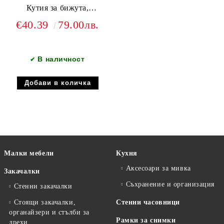
Кутия за бижута,
натурален
€40.39
79.00лв.
В наличност
✔
Малки мебели
Кухня
Аксесоари за мивка
Закачалки
Съхранение и организация
Стенни закачалки
Стоящи закачалки,
Стенни часовници
органайзери и стълби за
Рамки за снимки
дрехи