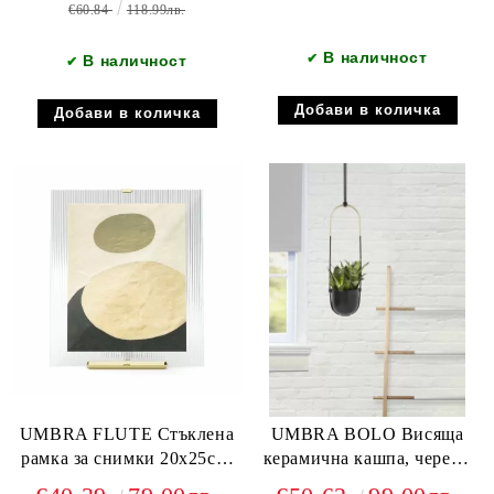
€60.84
118.99лв.
В наличност
✔
В наличност
✔
UMBRA FLUTE Стъклена
UMBRA BOLO Висяща
рамка за снимки 20х25см.
керамична кашпа, черен /
златен
златен