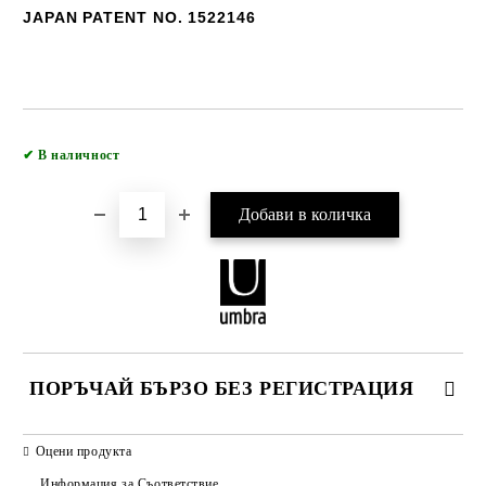
JAPAN PATENT NO. 1522146
Добави в желани
✔
В наличност
ПОРЪЧАЙ БЪРЗО БЕЗ РЕГИСТРАЦИЯ
САМО ПОПЪЛНЕТЕ 2 ПОЛЕТА
Оцени продукта
Информация за Съответствие