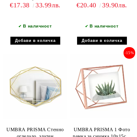
бял
златен
€17.38
33.99лв.
€20.40
39.90лв.
В наличност
В наличност
✔
✔
-15%
UMBRA PRISMA Стенно
UMBRA PRISMA 1 Фото
огледало, златен
рамка за снимка 10х15см,