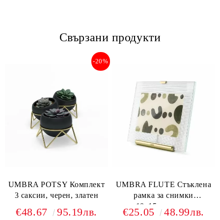
Свързани продукти
-20%
UMBRA POTSY Комплект
UMBRA FLUTE Стъклена
3 саксии, черен, златен
рамка за снимки
10х15см.златен
€48.67
95.19лв.
€25.05
48.99лв.