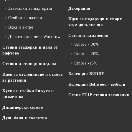
Закачалки за над врата
Декорация
Стойки за чадъри
Идеи за подаръци и смарт
хоум допълнения
Вход и антре
Сезонни намаления
Дървени кошчета Woodrow
Umbra - 30%
Стенни етажерки и пана от
рафтове
Umbra - 20%
Umbra -15%
Стенни и стоящи огледала
Колекция BUDDY
Идеи за озеленяване и съдове
за растения
Колекция Bellwood - мебели
Кутии и стойки бижута и
Серия FLIP стенни закачалки
козметика
Дизайнерски сетове
Душ, баня и тоалетна