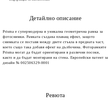
Детайлно описание
Ние ще се свържем с вас в рамките на работния ден.
Prisma е супермодерна и уникална геометрична рамка за
фотоснимки. Рамката създава плаващ ефект, защото
снимката се поставя между двете стъкла в предната част,
което също така добавя ефект на дълбочина. Фоторамките
Prisma могат да бъдат ориентирани в различни посоки,
както и да бъдат монтирани на стена. Европейски патент за
дизайн № 002506329-0001
Ревюта