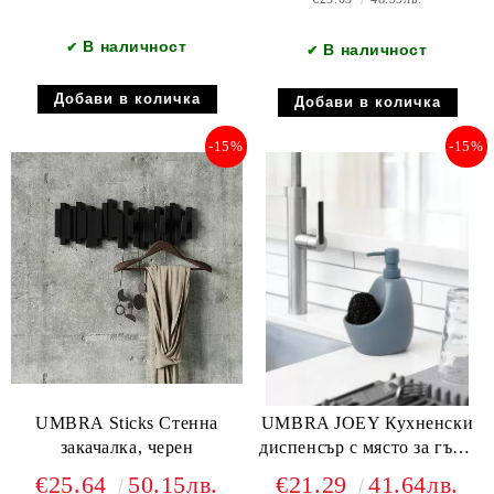
В наличност
✔
В наличност
✔
-15%
-15%
UMBRA Sticks Стенна
UMBRA JOEY Кухненски
закачалка, черен
диспенсър с място за гъба,
шистово син
€25.64
50.15лв.
€21.29
41.64лв.