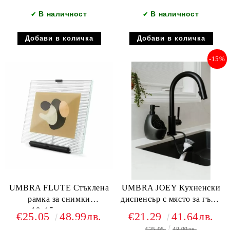
В наличност
В наличност
✔
✔
-15%
UMBRA FLUTE Стъклена
UMBRA JOEY Кухненски
рамка за снимки
диспенсър с място за гъба,
10х15см.черен
черен
€25.05
48.99лв.
€21.29
41.64лв.
€25.05
48.99лв.