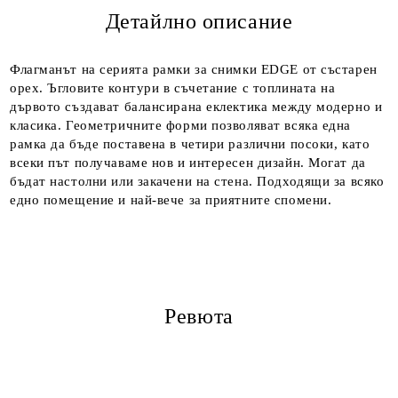
Детайлно описание
Ние ще се свържем с вас в рамките на работния ден.
Флагманът на серията рамки за снимки EDGE от състарен
орех. Ъгловите контури в съчетание с топлината на
дървото създават балансирана еклектика между модерно и
класика. Геометричните форми позволяват всяка една
рамка да бъде поставена в четири различни посоки, като
всеки път получаваме нов и интересен дизайн. Могат да
бъдат настолни или закачени на стена. Подходящи за всяко
едно помещение и най-вече за приятните спомени.
Ревюта