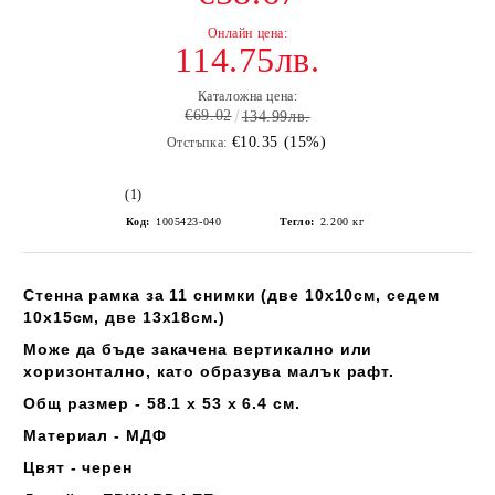
114.75лв.
Каталожна цена:
€69.02
134.99лв.
€10.35 (15%)
Отстъпка:
(1)
Код:
1005423-040
Тегло:
2.200
кг
Стенна рамка за 11 снимки (две 10х10см, седем
10х15см, две 13х18см.)
Може да бъде закачена вертикално или
хоризонтално, като образува малък рафт.
Общ размер - 58.1 x 53 x 6.4 см.
Материал - МДФ
Цвят - черен