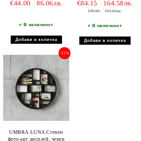
€44.00
86.06лв.
€84.15
164.58лв.
+ UDRY Сгъваем
€99.00
193.63лв.
сушилник за съдове
+CASA Капак за салфетки
В наличност
✔
В наличност
✔
-15%
UMBRA LUNA Стенен
фото-арт дисплей, черен