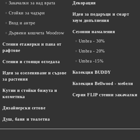
Закачалки за над врата
Декорация
Стойки за чадъри
Идеи за подаръци и смарт
хоум допълнения
Вход и антре
Сезонни намаления
Дървени кошчета Woodrow
Umbra - 30%
Стенни етажерки и пана от
рафтове
Umbra - 20%
Umbra -15%
Стенни и стоящи огледала
Колекция BUDDY
Идеи за озеленяване и съдове
за растения
Колекция Bellwood - мебели
Кутии и стойки бижута и
Серия FLIP стенни закачалки
козметика
Дизайнерски сетове
Душ, баня и тоалетна