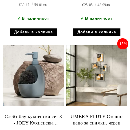
€30.17
59.01лв.
€25.05
48.99лв.
В наличност
В наличност
✔
✔
-15%
Слейт блу кухненски сет 3
UMBRA FLUTE Стенно
- JOEY Кухненски
пано за снимки, черен
диспенсър с място за гъба