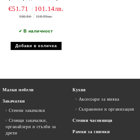
€51.71
101.14лв.
€60.84
118.99лв.
В наличност
✔
Малки мебели
Кухня
Аксесоари за мивка
Закачалки
Съхранение и организация
Стенни закачалки
Стоящи закачалки,
Стенни часовници
органайзери и стълби за
Рамки за снимки
дрехи