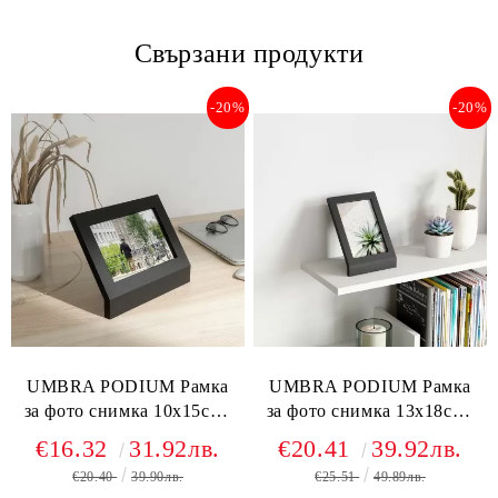
Свързани продукти
-20%
-20%
UMBRA PODIUM Рамка
UMBRA PODIUM Рамка
за фото снимка 10х15см.,
за фото снимка 13х18см.,
черен
черен
€16.32
31.92лв.
€20.41
39.92лв.
€20.40
39.90лв.
€25.51
49.89лв.