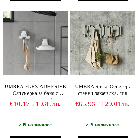
UMBRA FLEX ADHESIVE
UMBRA Sticks Сет 3 бр.
Сапунерка за баня с
стенни закачалка, сив
лепилни ленти, бял
€10.17
19.89лв.
€65.96
129.01лв.
В наличност
В наличност
✔
✔