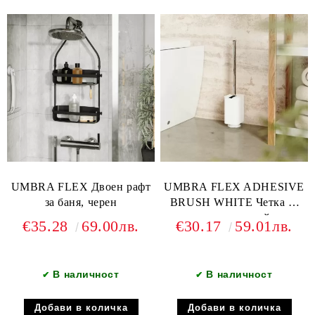
UMBRA FLEX Двоен рафт
UMBRA FLEX ADHESIVE
за баня, черен
BRUSH WHITE Четка за
тоалетна със стойка с
€35.28
69.00лв.
€30.17
59.01лв.
лепилни ленти, бял
В наличност
В наличност
✔
✔