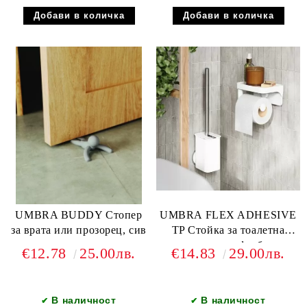
UMBRA BUDDY Стопер
UMBRA FLEX ADHESIVE
за врата или прозорец, сив
TP Стойка за тоалетна
хартия с рафт, бял
€12.78
25.00лв.
€14.83
29.00лв.
В наличност
В наличност
✔
✔