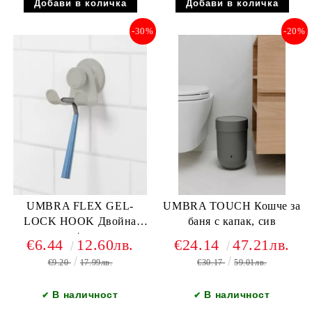
-30%
-20%
UMBRA FLEX GEL-
UMBRA TOUCH Кошче за
LOCK HOOK Двойна
баня с капак, сив
закачалка /вакуум,сив
€6.44
12.60лв.
€24.14
47.21лв.
€9.20
17.99лв.
€30.17
59.01лв.
В наличност
В наличност
✔
✔