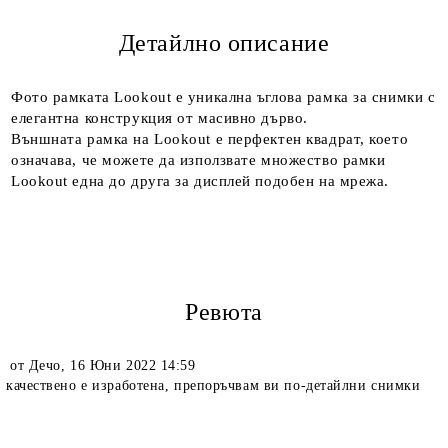
Детайлно описание
Ние ще се свържем с вас в рамките на работния ден.
Фото рамката Lookout е уникална ъглова рамка за снимки с
елегантна конструкция от масивно дърво.
Външната рамка на Lookout е перфектен квадрат, което
означава, че можете да използвате множество рамки
Lookout една до друга за дисплей подобен на мрежа.
Ревюта
от
Дечо
,
16 Юни 2022 14:59
качествено е изработена, препоръчвам ви по-детайлни снимки