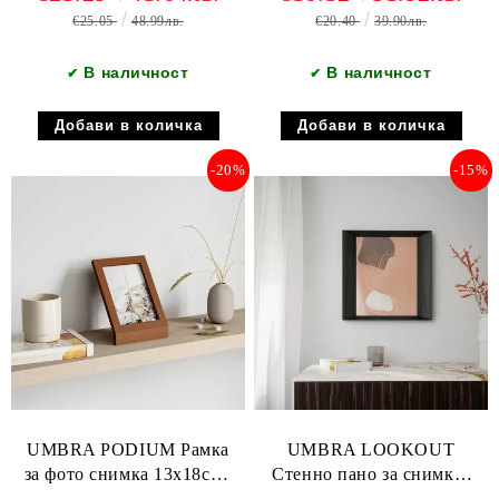
€25.05
48.99лв.
€20.40
39.90лв.
В наличност
В наличност
✔
✔
-20%
-15%
UMBRA PODIUM Рамка
UMBRA LOOKOUT
за фото снимка 13х18см.,
Стенно пано за снимки,
светъл орех
черен