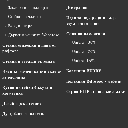
Закачалки за над врата
Декорация
Стойки за чадъри
Идеи за подаръци и смарт
хоум допълнения
Вход и антре
Сезонни намаления
Дървени кошчета Woodrow
Umbra - 30%
Стенни етажерки и пана от
рафтове
Umbra - 20%
Umbra -15%
Стенни и стоящи огледала
Колекция BUDDY
Идеи за озеленяване и съдове
за растения
Колекция Bellwood - мебели
Кутии и стойки бижута и
Серия FLIP стенни закачалки
козметика
Дизайнерски сетове
Душ, баня и тоалетна