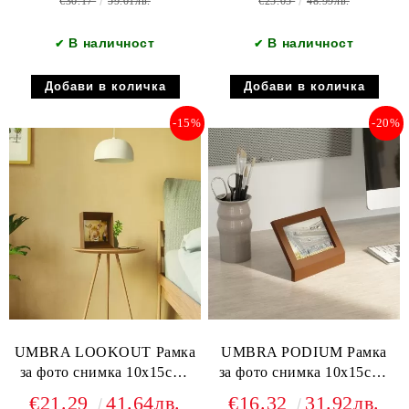
€30.17
59.01лв.
€25.05
48.99лв.
В наличност
В наличност
✔
✔
-15%
-20%
UMBRA LOOKOUT Рамка
UMBRA PODIUM Рамка
за фото снимка 10х15см.,
за фото снимка 10х15см.,
светъл орех
светъл орех
€21.29
41.64лв.
€16.32
31.92лв.