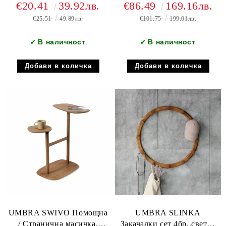
€20.41
39.92лв.
€86.49
169.16лв.
€25.51
49.89лв.
€101.75
199.01лв.
В наличност
В наличност
✔
✔
UMBRA SWIVO Помощна
UMBRA SLINKA
/ Странична масичка,
Закачалки сет 4бр.,светъл