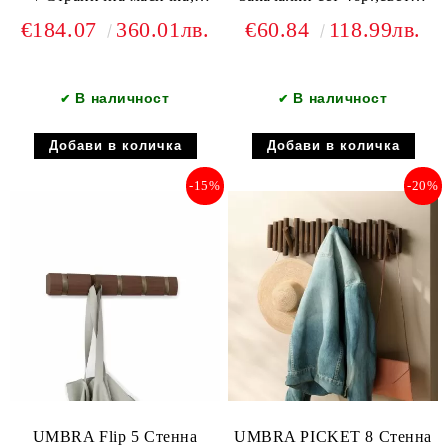
светъл орех
орех
€184.07
360.01лв.
€60.84
118.99лв.
В наличност
В наличност
✔
✔
-15%
-20%
UMBRA Flip 5 Стенна
UMBRA PICKET 8 Стенна