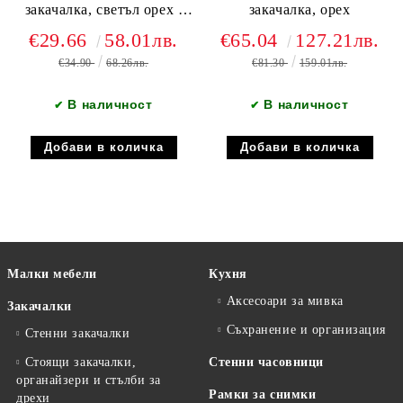
закачалка, светъл орех /
закачалка, орех
топло злато
€29.66
58.01лв.
€65.04
127.21лв.
€34.90
68.26лв.
€81.30
159.01лв.
В наличност
В наличност
✔
✔
Малки мебели
Кухня
Аксесоари за мивка
Закачалки
Съхранение и организация
Стенни закачалки
Стоящи закачалки,
Стенни часовници
органайзери и стълби за
Рамки за снимки
дрехи