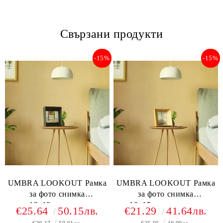
Свързани продукти
-15%
-15%
UMBRA LOOKOUT Рамка
UMBRA LOOKOUT Рамка
за фото снимка
за фото снимка
13х18см.,черен
10х15см.,натурален
€25.64
50.15лв.
€21.29
41.64лв.