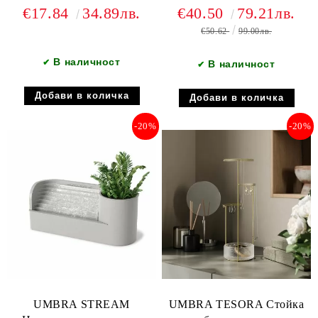
дакел, златен
пясъчен
€17.84
34.89лв.
€40.50
79.21лв.
€50.62
99.00лв.
В наличност
✔
В наличност
✔
-20%
-20%
UMBRA STREAM
UMBRA TESORA Стойка