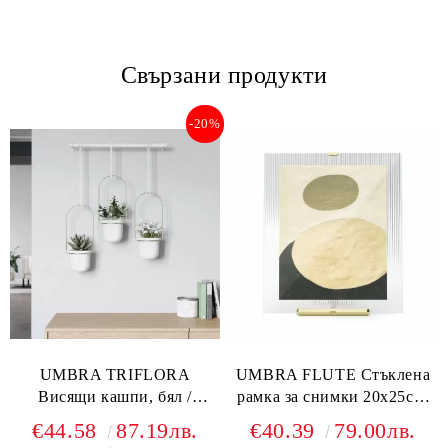
Свързани продукти
-20%
UMBRA TRIFLORA
UMBRA FLUTE Стъклена
Висящи кашпи, бял /
рамка за снимки 20х25см.
златен
златен
€44.58
87.19лв.
€40.39
79.00лв.