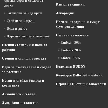
органайзери и стълби за
Рамки за снимки
дрехи
Закачалки за над врата
Декорация
Стойки за чадъри
Идеи за подаръци и смарт
хоум допълнения
Вход и антре
Сезонни намаления
Дървени кошчета Woodrow
Umbra - 30%
Стенни етажерки и пана от
рафтове
Umbra - 20%
Umbra -15%
Стенни и стоящи огледала
Колекция BUDDY
Идеи за озеленяване и съдове
за растения
Колекция Bellwood - мебели
Кутии и стойки бижута и
Серия FLIP стенни закачалки
козметика
Дизайнерски сетове
Душ, баня и тоалетна