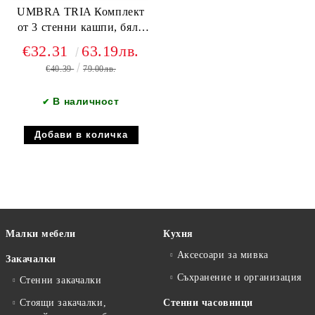
UMBRA TRIA Комплект
от 3 стенни кашпи, бял /
златен
€32.31
63.19лв.
€40.39
79.00лв.
В наличност
✔
Малки мебели
Кухня
Аксесоари за мивка
Закачалки
Съхранение и организация
Стенни закачалки
Стоящи закачалки,
Стенни часовници