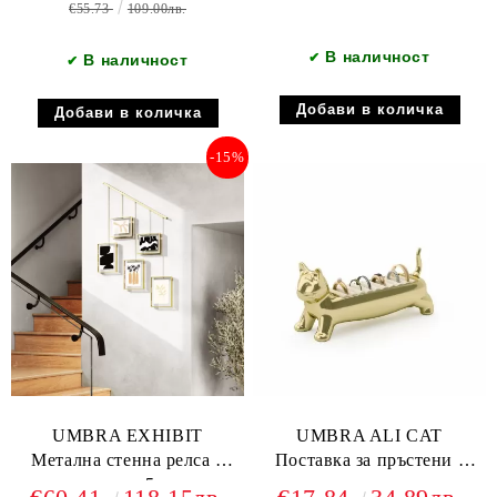
€55.73
109.00лв.
В наличност
✔
В наличност
✔
-15%
UMBRA EXHIBIT
UMBRA ALI CAT
Метална стенна релса с
Поставка за пръстени -
комплект от 5 рамки,
коте, златен