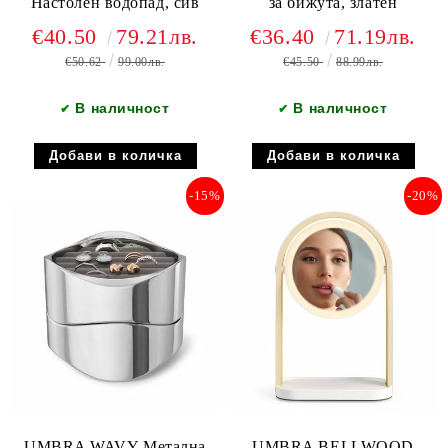
Настолен водопад, сив
за бижута, златен
€40.50
79.21лв.
€36.40
71.19лв.
€50.62
99.00лв.
€45.50
88.99лв.
В наличност
В наличност
✔
✔
-15%
-20%
UMBRA WAVY Метална
UMBRA BELLWOOD