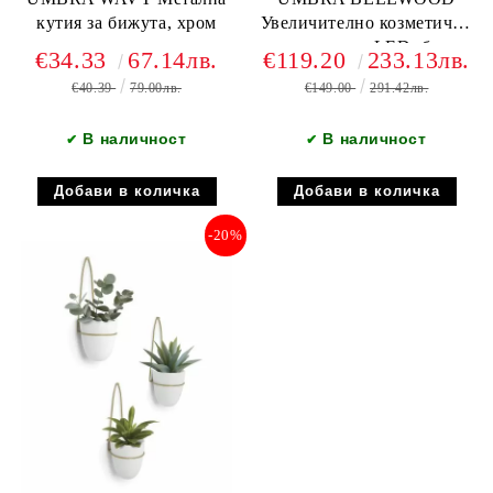
кутия за бижута, хром
Увеличително козметично
огледало с LED, бял
€34.33
67.14лв.
€119.20
233.13лв.
€40.39
79.00лв.
€149.00
291.42лв.
В наличност
В наличност
✔
✔
-20%