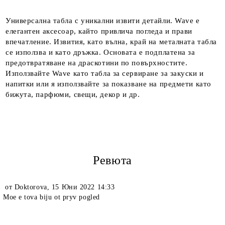
Универсална табла с уникални извити детайли. Wave е
елегантен аксесоар, кайто привлича погледа и прави
впечатление. Извития, като вълна, край на металната табла
се използва и като дръжка. Основата е подплатена за
предотвратяване на драскотини по повърхностите.
Използвайте Wave като табла за сервиране за закуски и
напитки или я използвайте за показване на предмети като
бижута, парфюми, свещи, декор и др.
Ревюта
от
Doktorova
,
15 Юни 2022 14:33
Moe e tova biju ot pryv pogled