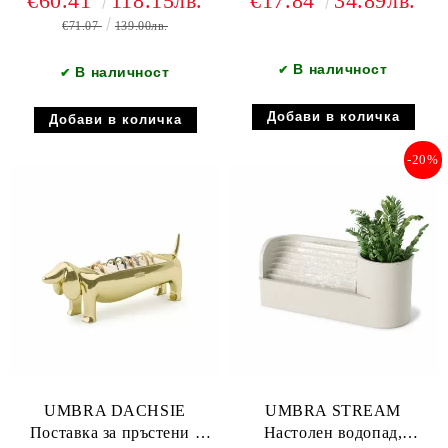
€60.41
118.15лв.
€17.84
34.89лв.
златен
€71.07
139.00лв.
В наличност
✔
В наличност
✔
-20%
UMBRA DACHSIE
UMBRA STREAM
Поставка за пръстени -
Настолен водопад,