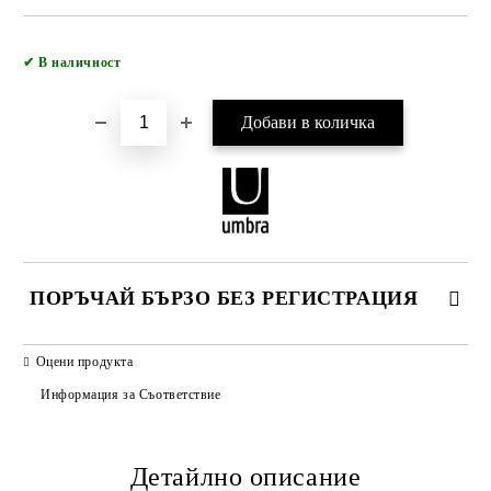
Добави в желани
✔
В наличност
ПОРЪЧАЙ БЪРЗО БЕЗ РЕГИСТРАЦИЯ
САМО ПОПЪЛНЕТЕ 2 ПОЛЕТА
Оцени продукта
Информация за Съответствие
Детайлно описание
Ние ще се свържем с вас в рамките на работния ден.