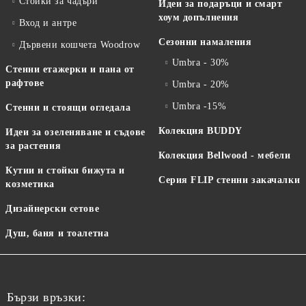
Стойки за чадъри
Идеи за подаръци и смарт
хоум допълнения
Вход и антре
Сезонни намаления
Дървени кошчета Woodrow
Umbra - 30%
Стенни етажерки и пана от
рафтове
Umbra - 20%
Umbra -15%
Стенни и стоящи огледала
Колекция BUDDY
Идеи за озеленяване и съдове
за растения
Колекция Bellwood - мебели
Кутии и стойки бижута и
Серия FLIP стенни закачалки
козметика
Дизайнерски сетове
Душ, баня и тоалетна
Бързи връзки: