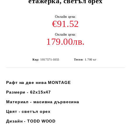
етажерка, светъл орех
€91.52
179.00лв.
Код:
1017571-1055
Тегло:
1.700
кг
Рафт на две нива MONTAGE
Размери - 62x15x47
Материал - масивна дървесина
Цвят - светъл орех
Дизайн - TODD WOOD