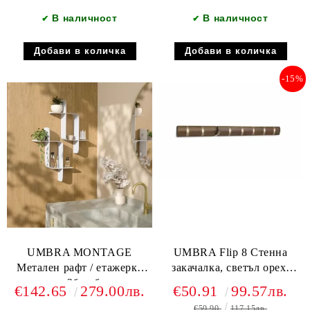
В наличност
В наличност
✔
✔
-15%
UMBRA MONTAGE
UMBRA Flip 8 Стенна
Метален рафт / етажерка
закачалка, светъл орех/
сет 2бр., бял
топло злато
€142.65
279.00лв.
€50.91
99.57лв.
€59.90
117.15лв.