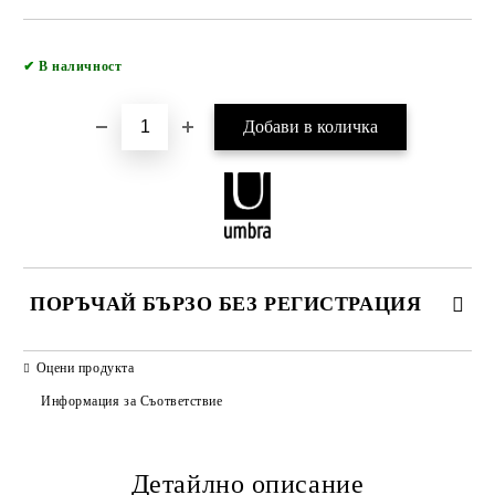
Добави в желани
✔
В наличност
ПОРЪЧАЙ БЪРЗО БЕЗ РЕГИСТРАЦИЯ
САМО ПОПЪЛНЕТЕ 2 ПОЛЕТА
Оцени продукта
Информация за Съответствие
Детайлно описание
Ние ще се свържем с вас в рамките на работния ден.