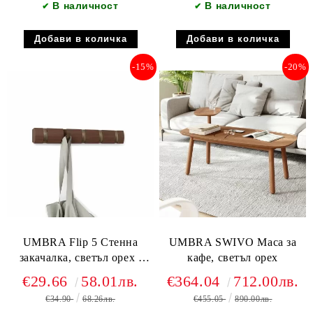
В наличност
В наличност
✔
✔
-15%
-20%
UMBRA Flip 5 Стенна
UMBRA SWIVO Маса за
закачалка, светъл орех /
кафе, светъл орех
топло злато
€29.66
58.01лв.
€364.04
712.00лв.
€34.90
68.26лв.
€455.05
890.00лв.