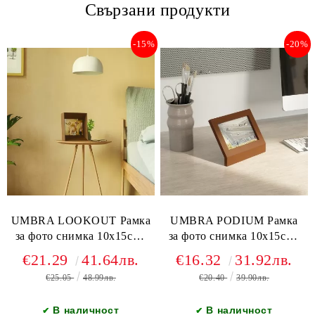
Свързани продукти
-15%
-20%
UMBRA LOOKOUT Рамка
UMBRA PODIUM Рамка
за фото снимка 10х15см.,
за фото снимка 10х15см.,
светъл орех
светъл орех
€21.29
41.64лв.
€16.32
31.92лв.
€25.05
48.99лв.
€20.40
39.90лв.
В наличност
В наличност
✔
✔