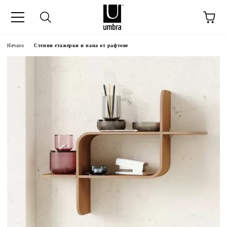
Начало
Стенни етажерки и пана от рафтове