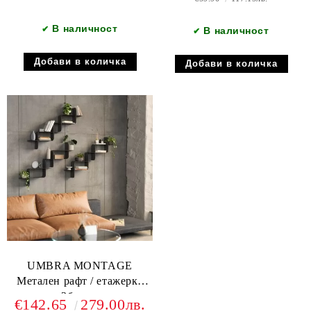
В наличност
✔
В наличност
✔
UMBRA MONTAGE
Метален рафт / етажерка
сет 2бр., черен
€142.65
279.00лв.