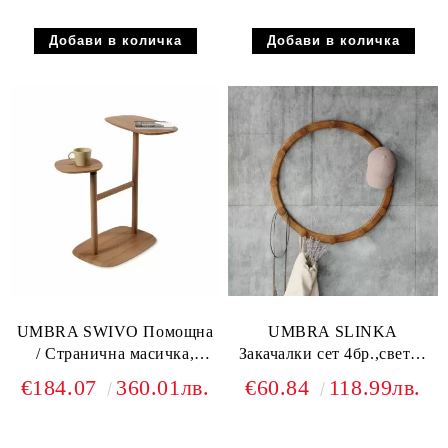
UMBRA SWIVO Помощна
UMBRA SLINKA
/ Странична масичка,
Закачалки сет 4бр.,светъл
светъл орех
орех
€184.07
360.01лв.
€60.84
118.99лв.