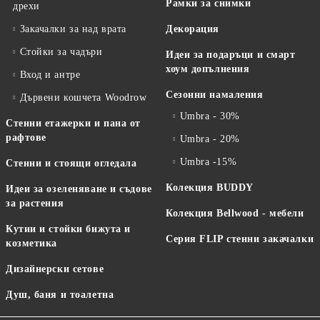
Рамки за снимки
дрехи
Закачалки за над врата
Декорация
Стойки за чадъри
Идеи за подаръци и смарт
хоум допълнения
Вход и антре
Сезонни намаления
Дървени кошчета Woodrow
Umbra - 30%
Стенни етажерки и пана от
рафтове
Umbra - 20%
Umbra -15%
Стенни и стоящи огледала
Колекция BUDDY
Идеи за озеленяване и съдове
за растения
Колекция Bellwood - мебели
Кутии и стойки бижута и
Серия FLIP стенни закачалки
козметика
Дизайнерски сетове
Душ, баня и тоалетна