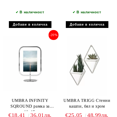
В наличност
В наличност
✔
✔
-20%
UMBRA INFINITY
UMBRA TRIGG Стенни
SQROUND рамка за
кашпи, бял и хром
снимки 10х15см, хром
€18.41
36.01лв.
€25.05
48.99лв.