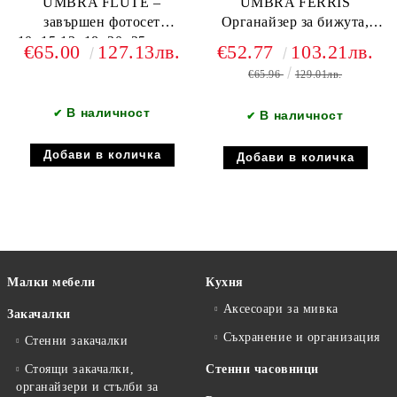
UMBRA FLUTE –
UMBRA FERRIS
завършен фотосет
Органайзер за бижута,
10×15,13×18, 20×25, хром
хром
€65.00
127.13лв.
€52.77
103.21лв.
€65.96
129.01лв.
В наличност
✔
В наличност
✔
Малки мебели
Кухня
Аксесоари за мивка
Закачалки
Съхранение и организация
Стенни закачалки
Стоящи закачалки,
Стенни часовници
органайзери и стълби за