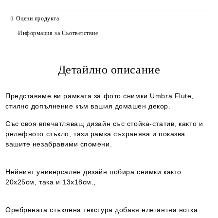
САМО ПОПЪЛНЕТЕ 2 ПОЛЕТА
Оцени продукта
Информация за Съответствие
Детайлно описание
Ние ще се свържем с вас в рамките на работния ден.
Представяме ви рамката за фото снимки Umbra Flute,
стилно допълнение към вашия домашен декор.
Със своя впечатляващ дизайн със стойка-статив, както и
релефното стъкло, тази рамка съхранява и показва
вашите незабравими спомени.
Нейният универсален дизайн побира снимки както
20x25см, така и 13x18см.,
Оребрената стъклена текстура добавя елегантна нотка.