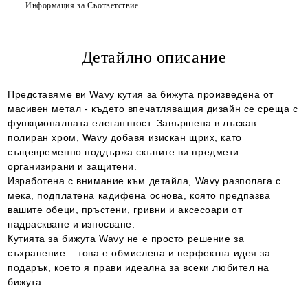
Информация за Съответствие
Детайлно описание
Ние ще се свържем с вас в рамките на работния ден.
Представяме ви Wavy кутия за бижута произведена от
масивен метал - където впечатляващия дизайн се среща с
функционалната елегантност. Завършена в лъскав
полиран хром, Wavy добавя изискан щрих, като
същевременно поддържа скъпите ви предмети
организирани и защитени.
Изработена с внимание към детайла, Wavy разполага с
мека, подплатена кадифена основа, която предпазва
вашите обеци, пръстени, гривни и аксесоари от
надраскване и износване.
Кутията за бижута Wavy не е просто решение за
съхранение – това е обмислена и перфектна идея за
подарък, което я прави идеална за всеки любител на
бижута.