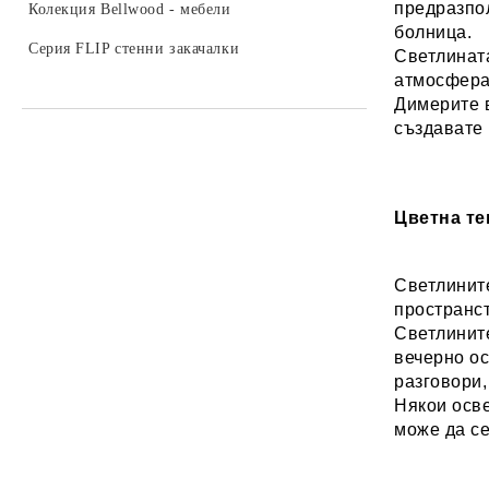
предразпол
Umbra - 20%
Колекция Bellwood - мебели
болница.
Umbra -15%
Серия FLIP стенни закачалки
Светлината
атмосфера
Димерите в
създавате 
Цветна т
Светлините
пространст
Светлините
вечерно ос
разговори,
Някои осве
може да се