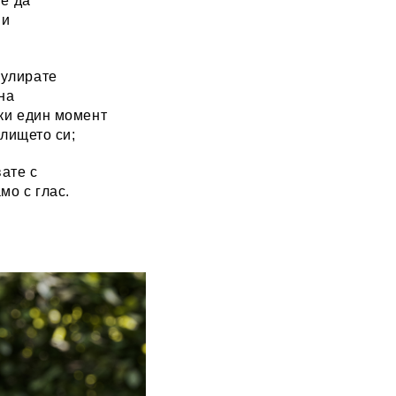
те да
 и
гулирате
на
еки един момент
илището си;
ате с
мо с глас.