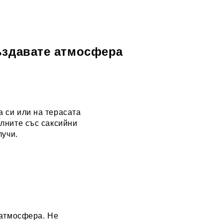
ъздавате атмосфера
 си или на терасата
ълните със саксийни
лучи.
 атмосфера. Не