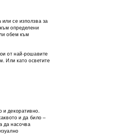
 или се използва за
 към определени
или обем към
кои от най-рошавите
м. Или като осветите
 и декоративно.
каквото и да било –
та да насочва
визуално