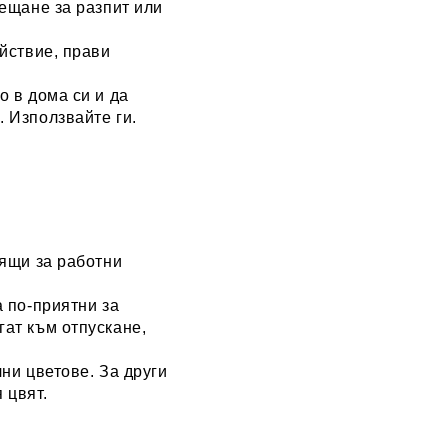
сещане за разпит или
ойствие, прави
о в дома си и да
 Използвайте ги.
дящи за работни
а по-приятни за
ат към отпускане,
чни цветове. За други
 цвят.