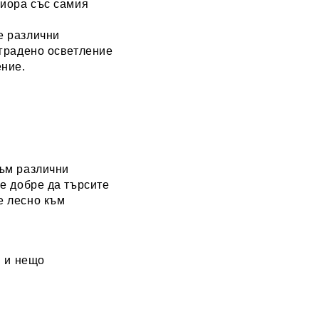
риора със самия
е различни
вградено осветление
ение.
към различни
 е добре да търсите
е лесно към
я и нещо