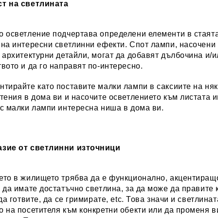
т на светлината
 осветление подчертава определени елементи в стаята
 на интересни светлинни ефекти. Спот лампи, насочени
 архитектурни детайли, могат да добавят дълбочина и/
вото и да го направят по-интересно.
тирайте като поставите малки лампи в саксиите на ня
тения в дома ви и насочите осветлението към листата и
с малки лампи интересна ниша в дома ви.
зие от светлинни източници
ето в жилището трябва да е функционално, акцентиращо
 да имате достатъчно светлина, за да може да правите 
 да готвите, да се гримирате, etc. Това значи и светлина
 на посетителя към конкретни обекти или да променя 