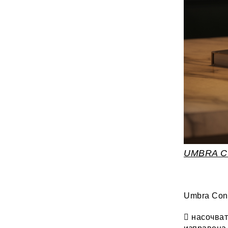
UMBRA C
Umbra Cono
 насочват