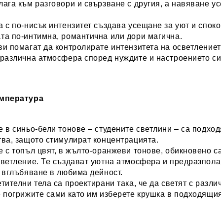
ага към разговори и свързване с другия, а навяване у
 с по-нисък интензитет създава усещане за уют и спок
та по-интимна, романтична или дори магична.
и помагат да контролирате интензитета на осветлениет
различна атмосфера според нуждите и настроението си.
емпература
 в синьо-бели тонове – студените светлини – са подхо
ва, защото стимулират концентрацията.
 с топъл цвят, в жълто-оранжеви тонове, обикновено с
ветление. Те създават уютна атмосфера и предразполаг
 вглъбяване в любима дейност.
тителни тела са проектирани така, че да светят с разли
 погрижите сами като им изберете крушка в подходящия