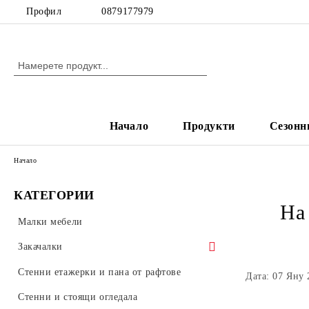
Профил
0879177979
Начало
Продукти
Сезонн
Начало
КАТЕГОРИИ
На
Малки мебели
Закачалки
Стенни закачалки
Стенни етажерки и пана от рафтове
Дата: 07 Яну 
Стоящи закачалки, органайзери и
Стенни и стоящи огледала