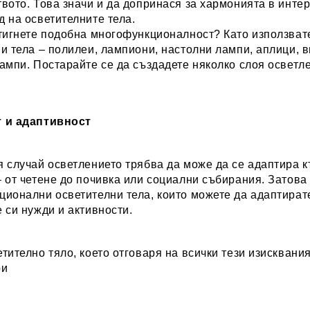
вото. Това значи и да допринася за хармонията в инте
 на осветителните тела.
стигнете подобна многофункционалност? Като използват
и тела – полилеи, лампиони, настолни лампи, аплици, 
ампи. Постарайте се да създадете няколко слоя осветл
 и адаптивност
 случай осветлението трябва да може да се адаптира 
 от четене до почивка или социални събирания. Затова
ионални осветителни тела, които можете да адаптират
 си нужди и активности.
тително тяло, което отговаря на всички тези изисквани
ри