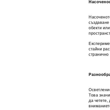
Насоченос
Насоченото
създаване
обекти или
пространст
Експеримен
стайни рас
странично 
Разнообра
Осветлени
Това значи
да четете,
вниманието