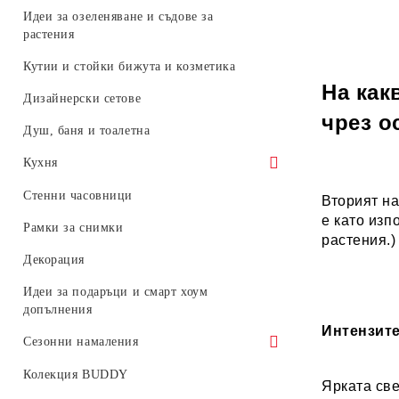
стълби за дрехи
Идеи за озеленяване и съдове за
Закачалки за над врата
растения
Стойки за чадъри
Кутии и стойки бижута и козметика
На как
Вход и антре
Дизайнерски сетове
чрез о
Дървени кошчета Woodrow
Душ, баня и тоалетна
Кухня
Аксесоари за мивка
Стенни часовници
Вторият на
е като изп
Съхранение и организация
Рамки за снимки
растения.)
Декорация
Идеи за подаръци и смарт хоум
допълнения
Интензите
Сезонни намаления
Umbra - 30%
Колекция BUDDY
Ярката све