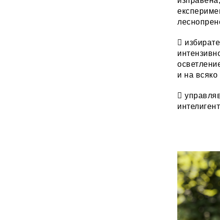
изправена,
експеримен
леснопрен
 избирате
интензивно
осветление
и на всяко
 управляв
интелигент