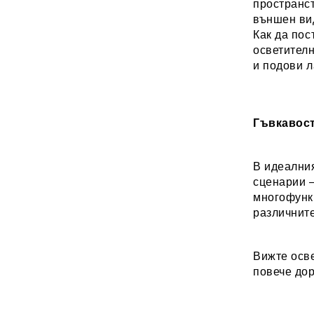
пространст
външен вид
Как да по
осветителн
и подови л
Гъвкавост
В идеалния
сценарии –
многофункц
различните
Вижте осве
повече до