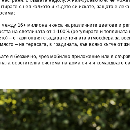
 настрани, с главата надолу. А най-хубавото е, че може
тирате с нея колкото и където си искате, защото е лека
осима;
 между 16+ милиона нюнса на различните цветове и ре
стта на светлината от 1-100% (регулирате и топлината 
то) – с тази опция създавате точната атмосфера за вс
 място – на терасата, в градината, във всяко кътче от ж
ате я безжично, чрез мобилно приложение или я свързв
ната осветителна система на дома си и я командвате са