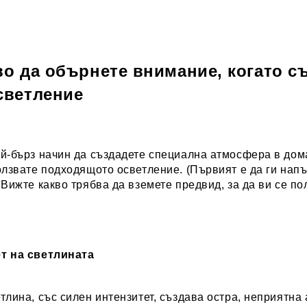
во да обърнете внимание, когато с
светление
й-бърз начин да създадете специална атмосфера в дома
олзвате подходящото осветление. (Първият е да ги нап
 Вижте какво трябва да вземете предвид, за да ви се по
т на светлината
тлина, със силен интензитет, създава остра, неприятна