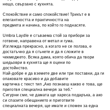
нещо, свързано с кухнята.
Спокойствие и само спокойствие! Трикът е в
елегантността и практичността на
предмета и начина, по който го поднасяте.
Umbra Laydle е сгъваема стой за прибори за
готвене, направена от метал и гума.
Изглежда прекрасно, а когато не се ползва, е
достатъчно да я сгънете и да я сложите в
чекмеджето. Всяка дама, която обича да твори
шедьоври в кухнята ще я оцени по
достойнство.
Най-добре е да вземете две или три поставки, да ги
опаковате красиво и да добавите
картичка с текст тип „Ако познаеш какво е това, ще
приготвя специална вечеря за теб.“
Сигурни сме, че дамата ще хареса подаръка, а ако
си спазите обещанието и приготвите
специалната вечеря, ще имате и спомен за една