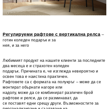
Регулируеми рафтове с вертикална релса
–
готин коледен подарък и за
нея, и за него
Любимият продукт на нашите клиенти за последните
два месеца е и страхотен коледен
подарък. Причината е, че изглежда невероятно и
освен това е наистина практичен.
Рафтовете са с формата на полукръг – може да се
монтират обърнати нагоре или
надолу, може да се комбинират различен брой
рафтове и релси, да се разминават, да
се поставят едни срещу други. Възможностите за
персонализиране и създаване на