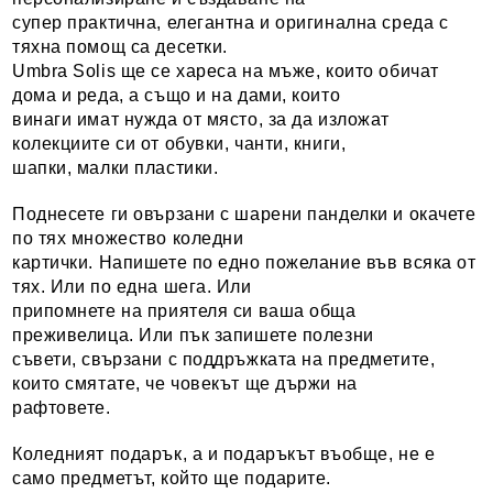
супер практична, елегантна и оригинална среда с
тяхна помощ са десетки.
Umbra Solis ще се хареса на мъже, които обичат
дома и реда, а също и на дами, които
винаги имат нужда от място, за да изложат
колекциите си от обувки, чанти, книги,
шапки, малки пластики.
Поднесете ги овързани с шарени панделки и окачете
по тях множество коледни
картички. Напишете по едно пожелание във всяка от
тях. Или по една шега. Или
припомнете на приятеля си ваша обща
преживелица. Или пък запишете полезни
съвети, свързани с поддръжката на предметите,
които смятате, че човекът ще държи на
рафтовете.
Коледният подарък, а и подаръкът въобще, не е
само предметът, който ще подарите.