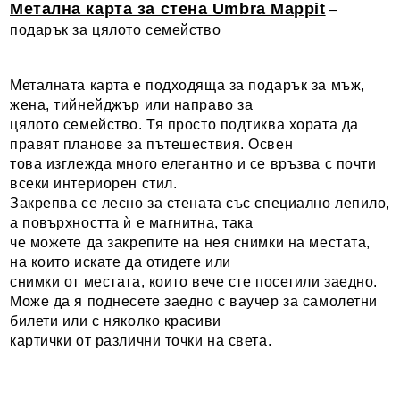
Метална карта за стена Umbra Mappit
–
подарък за цялото семейство
Металната карта е подходяща за подарък за мъж,
жена, тийнейджър или направо за
цялото семейство. Тя просто подтиква хората да
правят планове за пътешествия. Освен
това изглежда много елегантно и се връзва с почти
всеки интериорен стил.
Закрепва се лесно за стената със специално лепило,
а повърхността ѝ е магнитна, така
че можете да закрепите на нея снимки на местата,
на които искате да отидете или
снимки от местата, които вече сте посетили заедно.
Може да я поднесете заедно с ваучер за самолетни
билети или с няколко красиви
картички от различни точки на света.