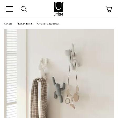
Начало
Закачалки
Стенни закачалки