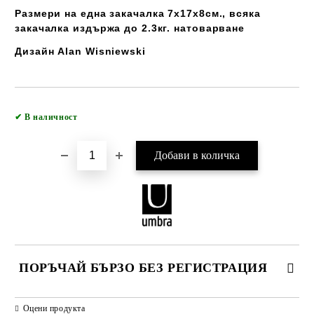
Размери на една закачалка 7х17х8см., всяка
закачалка издържа до 2.3кг. натоварване
Дизайн Alan Wisniewski
Добави в желани
✔
В наличност
ПОРЪЧАЙ БЪРЗО БЕЗ РЕГИСТРАЦИЯ
САМО ПОПЪЛНЕТЕ 2 ПОЛЕТА
Оцени продукта