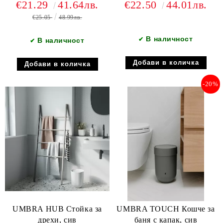
€21.29
41.64лв.
€22.50
44.01лв.
€25.05
48.99лв.
В наличност
✔
В наличност
✔
-20%
UMBRA HUB Стойка за
UMBRA TOUCH Кошче за
дрехи, сив
баня с капак, сив