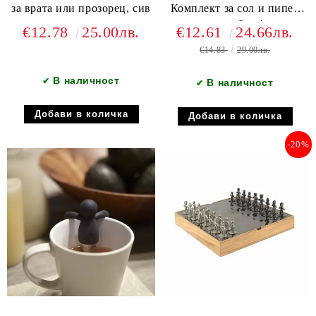
за врата или прозорец, сив
Комплект за сол и пипер
със магнит, бял / черен
€12.78
25.00лв.
€12.61
24.66лв.
€14.83
29.00лв.
В наличност
✔
В наличност
✔
-20%