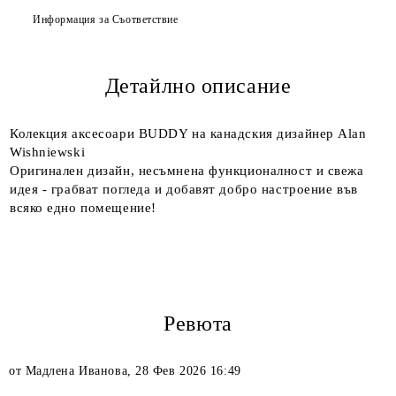
Информация за Съответствие
Детайлно описание
Ние ще се свържем с вас в рамките на работния ден.
Колекция аксесоари BUDDY на канадския дизайнер Alan
Wishniewski
Оригинален дизайн, несъмнена функционалност и свежа
идея - грабват погледа и добавят добро настроение във
всяко едно помещение!
Ревюта
от
Мадлена Иванова
,
28 Фев 2026 16:49