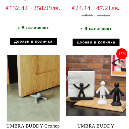
€132.42
258.99лв.
€24.14
47.21лв.
€30.17
59.01лв.
В наличност
✔
В наличност
✔
-15%
UMBRA BUDDY Стопер
UMBRA BUDDY