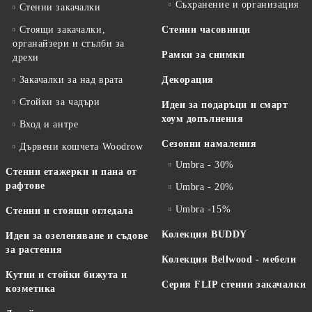
Съхранение и организация
Стенни закачалки
Стоящи закачалки,
Стенни часовници
органайзери и стълби за
Рамки за снимки
дрехи
Закачалки за над врата
Декорация
Стойки за чадъри
Идеи за подаръци и смарт
хоум допълнения
Вход и антре
Сезонни намаления
Дървени кошчета Woodrow
Umbra - 30%
Стенни етажерки и пана от
рафтове
Umbra - 20%
Umbra -15%
Стенни и стоящи огледала
Колекция BUDDY
Идеи за озеленяване и съдове
за растения
Колекция Bellwood - мебели
Кутии и стойки бижута и
Серия FLIP стенни закачалки
козметика