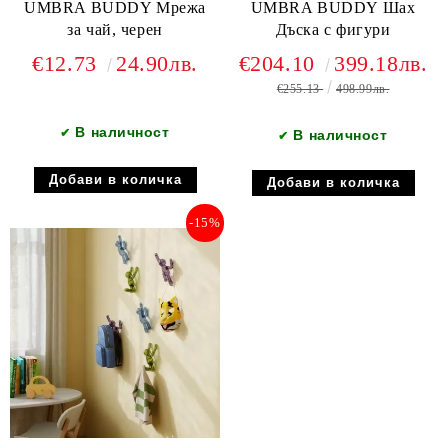
UMBRA BUDDY Мрежа
UMBRA BUDDY Шах
за чай, черен
Дъска с фигури
€12.73
24.90лв.
€204.10
399.18лв.
€255.13
498.99лв.
В наличност
✔
В наличност
✔
-15%