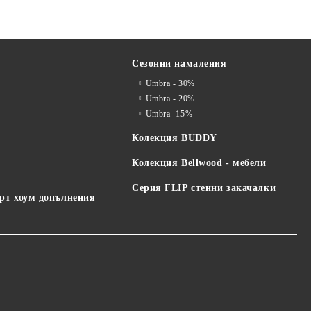
Сезонни намаления
Umbra - 30%
я
Umbra - 20%
Umbra -15%
Колекция BUDDY
Колекция Bellwood - мебели
Серия FLIP стенни закачалки
арт хоум допълнения