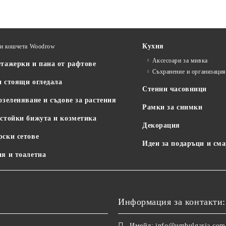
Кухня
и кошчета Woodrow
Аксесоари за мивка
етажерки и пана от рафтове
Съхранение и организаци
и стоящи огледала
Стенни часовници
озеленяване и съдове за растения
Рамки за снимки
 стойки бижута и козметика
Декорация
рски сетове
Идеи за подаръци и см
ня и тоалетна
Информация за контакти:
Имейл:
info@umbulgaria.com