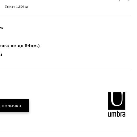
Тегло:
1.600
кг
ук
тяга се до 94см.)
ti
Добави в желани