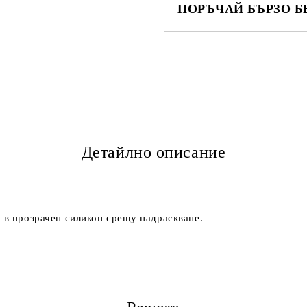
ПОРЪЧАЙ БЪРЗО Б
САМО ПОПЪЛНЕТЕ 2 ПОЛЕТА
Ние ще се свържем с вас в рамки
Детайлно описание
 в прозрачен силикон срещу надраскване.