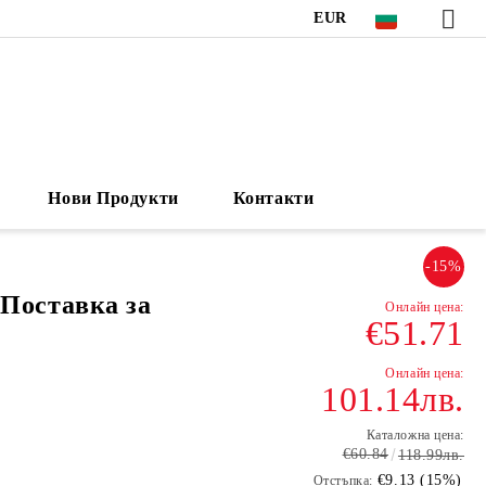
EUR
Нови Продукти
Контакти
-15%
оставка за
€51.71
101.14лв.
Каталожна цена:
€60.84
118.99лв.
€9.13 (15%)
Отстъпка: