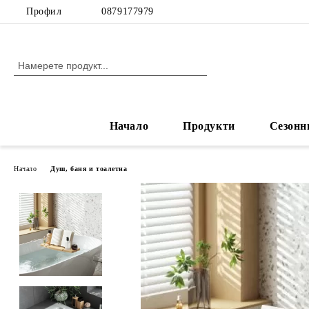
Профил
0879177979
Начало
Продукти
Сезонн
Начало
Душ, баня и тоалетна