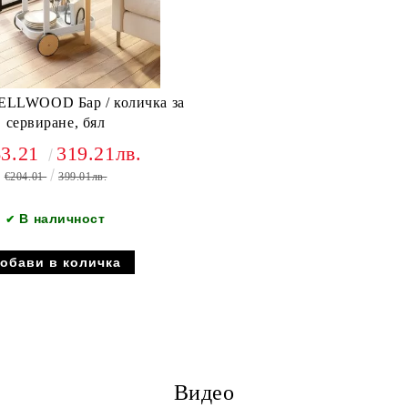
Бар / количка за
сервиране, бял
63.21
319.21лв.
€204.01
399.01лв.
В наличност
✔
Видео