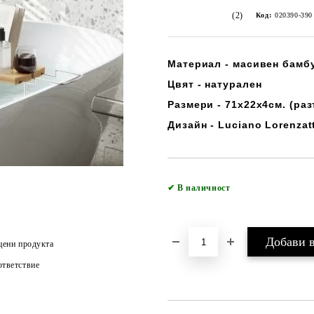
(2)
Код:
020390-390
Материал - масивен бамб
Цвят - натурален
Размери - 71х22х4см. (раз
Дизайн - Luciano Lorenzat
✔
В наличност
цени продукта
тветствие