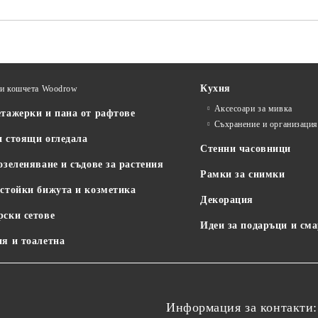
Кухня
и кошчета Woodrow
Аксесоари за мивка
етажерки и пана от рафтове
Съхранение и организаци
и стоящи огледала
Стенни часовници
озеленяване и съдове за растения
Рамки за снимки
 стойки бижута и козметика
Декорация
рски сетове
Идеи за подаръци и см
ня и тоалетна
Информация за контакти: