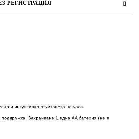
ЕЗ РЕГИСТРАЦИЯ
те на работния ден.
сно и интуитивно отчитането на часа.
т поддръжка. Захранване 1 една AA батерия (не е