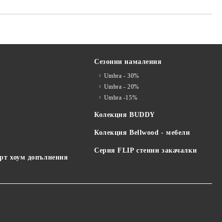
Сезонни намаления
Umbra - 30%
я
Umbra - 20%
Umbra -15%
Колекция BUDDY
Колекция Bellwood - мебели
Серия FLIP стенни закачалки
арт хоум допълнения