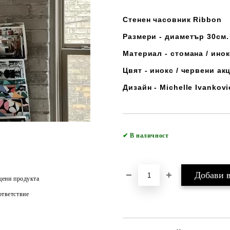
Стенен часовник Ribbon
Размери - диаметър 30см.
Материал - стомана / ино
Цвят - инокс / червени ак
Дизайн - Michelle Ivankovi
✔
В наличност
цени продукта
тветствие