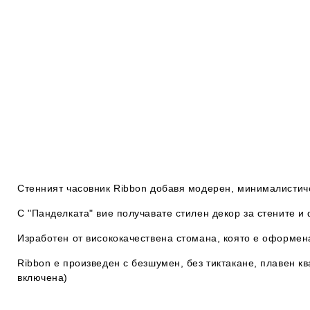
Стенният часовник Ribbon добавя модерен, минималистич
С "Панделката" вие получавате стилен декор за стените и 
Изработен от висококачествена стомана, която е оформена
Ribbon е произведен с безшумен, без тиктакане, плавен к
включена)