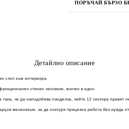
ПОРЪЧАЙ БЪРЗО Б
САМО ПОПЪЛНЕТЕ 2 ПОЛЕТА
Ние ще се свържем с вас в рамки
Детайлно описание
ен стил към интериора.
функционален стенен часовник, всичко в едно.
 така, че да наподобява панделка, чийто 12 сектора правят ле
варцов механизъм, за да осигури прецизна работа без нужда о