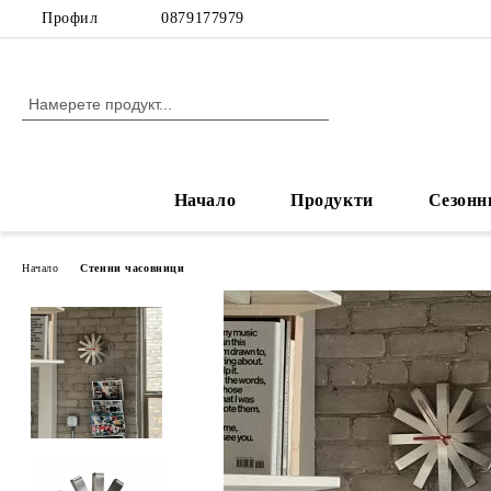
Профил
0879177979
Начало
Продукти
Сезонн
Начало
Стенни часовници