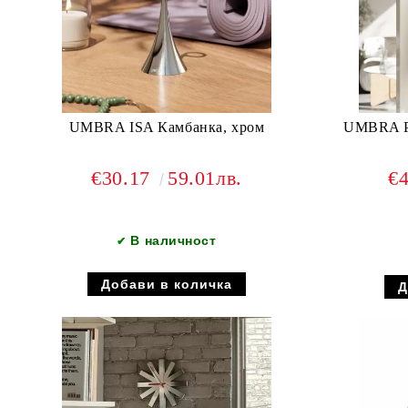
UMBRA ISA Камбанка, хром
UMBRA PI
€30.17
59.01лв.
€
В наличност
✔