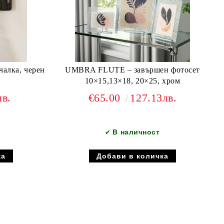
чалка, черен
UMBRA FLUTE – завършен фотосет
10×15,13×18, 20×25, хром
лв.
€65.00
127.13лв.
В наличност
✔