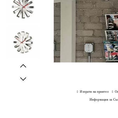
Prev
Next
Изпрати на приятел
О
Информация за Съо