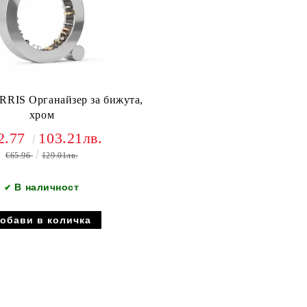
RIS Органайзер за бижута,
хром
2.77
103.21лв.
€65.96
129.01лв.
В наличност
✔