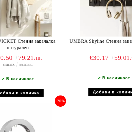
CKET Стенна закачалка,
UMBRA Skyline Стенна зака
натурален
40.50
79.21лв.
€30.17
59.01
€50.62
99.00лв.
В наличност
✔
В наличност
✔
-20%