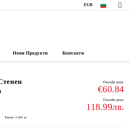
EUR
Нови Продукти
Контакти
Стенен
€60.84
а
118.99лв.
Тегло:
0.800
кг