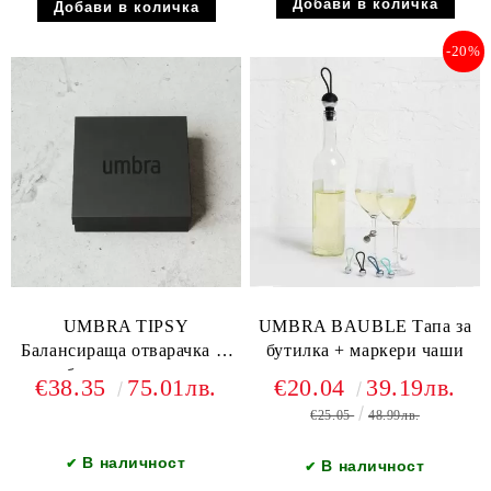
-20%
UMBRA TIPSY
UMBRA BAUBLE Тапа за
Балансираща отварачка за
бутилка + маркери чаши
бутилки, титан
€38.35
75.01лв.
€20.04
39.19лв.
€25.05
48.99лв.
В наличност
✔
В наличност
✔