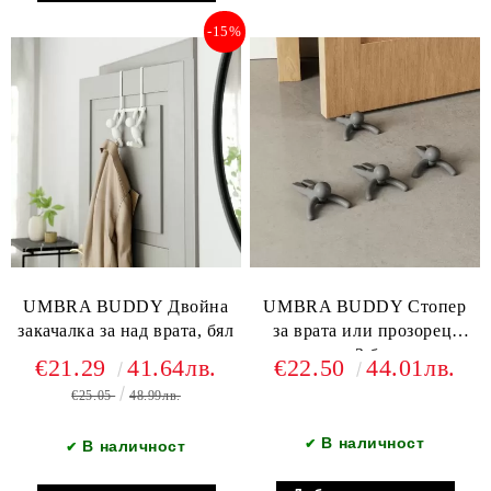
-15%
UMBRA BUDDY Двойна
UMBRA BUDDY Стопер
закачалка за над врата, бял
за врата или прозорец,
комплект 2 броя, сиви
€21.29
41.64лв.
€22.50
44.01лв.
€25.05
48.99лв.
В наличност
✔
В наличност
✔