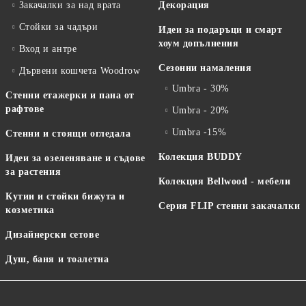
Закачалки за над врата
Декорация
Стойки за чадъри
Идеи за подаръци и смарт
хоум допълнения
Вход и антре
Сезонни намаления
Дървени кошчета Woodrow
Umbra - 30%
Стенни етажерки и пана от
рафтове
Umbra - 20%
Umbra -15%
Стенни и стоящи огледала
Колекция BUDDY
Идеи за озеленяване и съдове
за растения
Колекция Bellwood - мебели
Кутии и стойки бижута и
Серия FLIP стенни закачалки
козметика
Дизайнерски сетове
Душ, баня и тоалетна