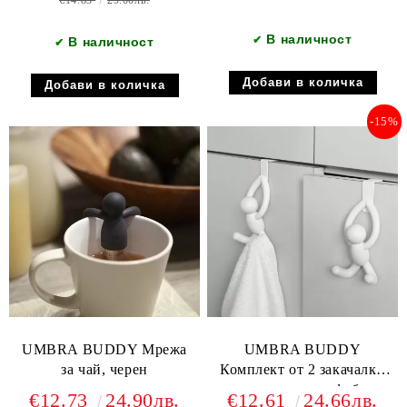
€14.83
29.00лв.
В наличност
✔
В наличност
✔
-15%
UMBRA BUDDY Мрежа
UMBRA BUDDY
за чай, черен
Комплект от 2 закачалки
за врата на шкаф, бял
€12.73
24.90лв.
€12.61
24.66лв.