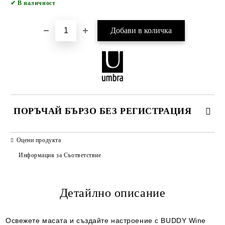
✔
В наличност
ПОРЪЧАЙ БЪРЗО БЕЗ РЕГИСТРАЦИЯ
САМО ПОПЪЛНЕТЕ 2 ПОЛЕТА
Оцени продукта
Информация за Съответствие
Детайлно описание
Ние ще се свържем с вас в рамките на работния ден.
Освежете масата и създайте настроение с BUDDY Wine