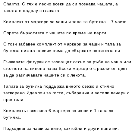
Charms. С тях е лесно всеки да си познава чашата, а
тапата е надолу с главата...
Комплект от маркери за чаши и тапа за бутилка – 7 части
Спрете бъркотията с чашите по време на парти!
С този забавен комплект от маркери за чаши и тапа за
бутилка никога повече няма да сбъркате напитката си.
Гъвкавите фигурки се захващат лесно за ръба на чаша или
столчето на винена чаша Всеки маркер е с различен цвят –
за да различавате чашите си с лекота.
Тапата за бутилка поддържа виното свежо и стилно
затворено Идеален за гости, събирания и весели вечери с
приятели.
Комплектът включва 6 маркера за чаши и 1 тапа за
бутилка.
Подходящ за чаши за вино, коктейли и други напитки.