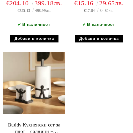
€204.10
399.18лв.
€15.16
29.65лв.
€255.13
498.99лв.
€17.84
34.89лв.
В наличност
В наличност
✔
✔
Buddy Кухненски сет за
плот – солници +