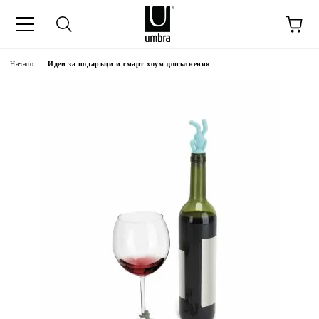
Начало
Идеи за подаръци и смарт хоум допълнения