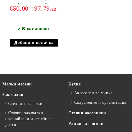
салфетник + стойка за
€50.00
97.79лв.
хартия
В наличност
✔
Малки мебели
Кухня
Аксесоари за мивка
Закачалки
Съхранение и организация
Стенни закачалки
Стоящи закачалки,
Стенни часовници
органайзери и стълби за
Рамки за снимки
дрехи