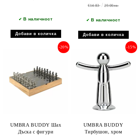
€14.83
29.00лв.
В наличност
✔
В наличност
✔
-20%
-15%
UMBRA BUDDY Шах
UMBRA BUDDY
Дъска с фигури
Тирбушон, хром