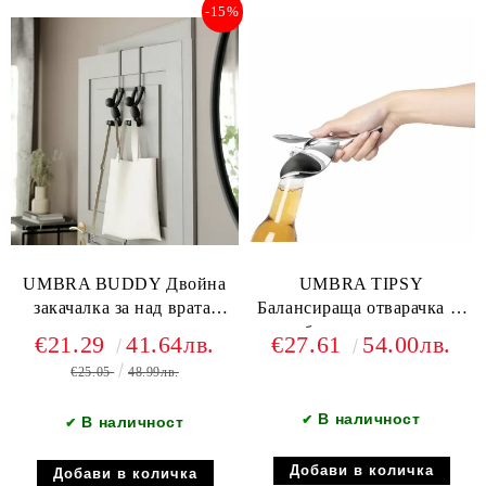
-15%
UMBRA BUDDY Двойна
UMBRA TIPSY
закачалка за над врата,
Балансираща отварачка за
черен
бутилки, хром
€21.29
41.64лв.
€27.61
54.00лв.
€25.05
48.99лв.
В наличност
✔
В наличност
✔