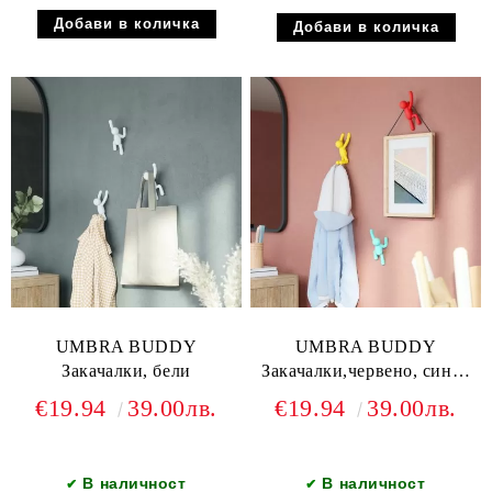
UMBRA BUDDY
UMBRA BUDDY
Закачалки, бели
Закачалки,червено, синьо
и жълто
€19.94
39.00лв.
€19.94
39.00лв.
В наличност
В наличност
✔
✔