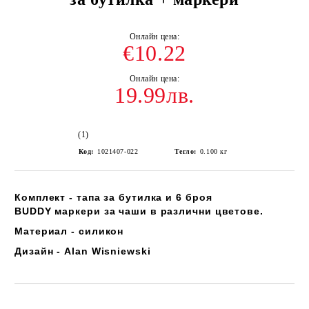
€10.22
19.99лв.
(1)
Код:
1021407-022
Тегло:
0.100
кг
Комплект - тапа за бутилка и 6 броя
BUDDY маркери за чаши в различни цветове.
Материал - силикон
Дизайн - Alan Wisniewski
Добави в желани