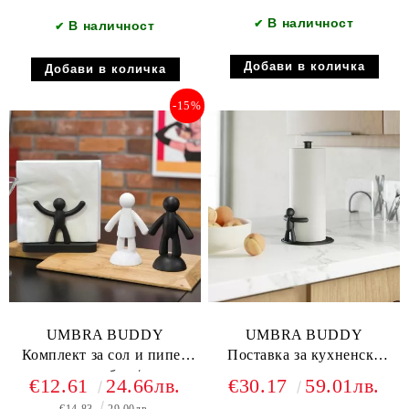
В наличност
✔
В наличност
✔
-15%
UMBRA BUDDY
UMBRA BUDDY
Комплект за сол и пипер
Поставка за кухненска
със магнит, бял / черен
хартия, черен
€12.61
24.66лв.
€30.17
59.01лв.