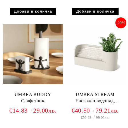
-20%
UMBRA BUDDY
UMBRA STREAM
Салфетник
Настолен водопад,
пясъчен
€14.83
29.00лв.
€40.50
79.21лв.
€50.62
99.00лв.