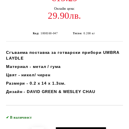
29.90лв.
Код:
1008160-047
Тегло:
0.200
кг
Сгъваема поставка за готварски прибори
UMBRA
LAYDLE
Материал - метал / гума
Цвят - никел/ черен
Размери - 0.2 x 14 x 1.3см.
Дизайн - DAVID GREEN & WESLEY CHAU
Добави в желани
✔
В наличност