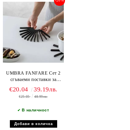
-20%
UMBRA FANFARE Сет 2
сгъваеми поставки за
горещи съдове с магнит,
€20.04
39.19лв.
черен
€25.05
48.99лв.
В наличност
✔