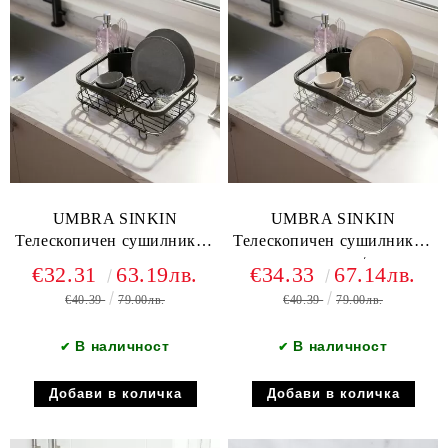
UMBRA SINKIN
UMBRA SINKIN
Телескопичен сушилник за
Телескопичен сушилник за
съдове, черен
съдове, никел/черен
€32.31
63.19лв.
€34.33
67.14лв.
€40.39
79.00лв.
€40.39
79.00лв.
В наличност
В наличност
✔
✔