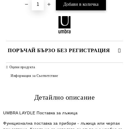
ПОРЪЧАЙ БЪРЗО БЕЗ РЕГИСТРАЦИЯ
САМО ПОПЪЛНЕТЕ 2 ПОЛЕТА
Оцени продукта
Информация за Съответствие
Детайлно описание
Ние ще се свържем с вас в рамките на работния ден.
UMBRA LAYDLE Поставка за лъжица
Функционална поставка за прибори - лъжица или черпак