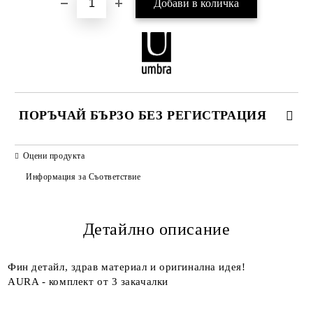
ПОРЪЧАЙ БЪРЗО БЕЗ РЕГИСТРАЦИЯ
САМО ПОПЪЛНЕТЕ 2 ПОЛЕТА
Оцени продукта
Информация за Съответствие
Детайлно описание
Ние ще се свържем с вас в рамките на работния ден.
Фин детайл, здрав материал и оригинална идея!
AURA - комплект от 3 закачалки