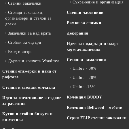
Съхранение и организация
Стенни закачалки
Стоящи закачалки,
Стенни часовници
органайзери и стълби за
Рамки за снимки
дрехи
Закачалки за над врата
Декорация
Стойки за чадъри
Идеи за подаръци и смарт
хоум допълнения
Вход и антре
Сезонни намаления
Дървени кошчета Woodrow
Umbra - 30%
Стенни етажерки и пана от
рафтове
Umbra - 20%
Umbra -15%
Стенни и стоящи огледала
Колекция BUDDY
Идеи за озеленяване и съдове
за растения
Колекция Bellwood - мебели
Кутии и стойки бижута и
Серия FLIP стенни закачалки
козметика