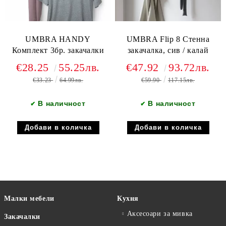
UMBRA HANDY
UMBRA Flip 8 Стенна
Комплект 3бр. закачалки
закачалка, сив / калай
€28.25
55.25лв.
€47.92
93.72лв.
€33.23
64.99лв.
€59.90
117.15лв.
В наличност
В наличност
✔
✔
Малки мебели
Кухня
Аксесоари за мивка
Закачалки