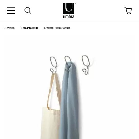
Начало
Закачалки
Стенни закачалки