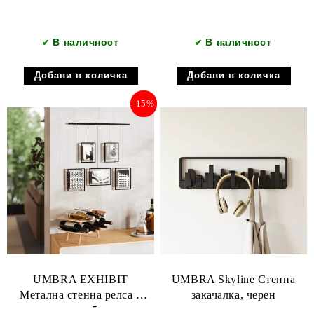
В наличност
В наличност
✔
✔
-15%
UMBRA EXHIBIT
UMBRA Skyline Стенна
Метална стенна релса с
закачалка, черен
комплект от 5 рамки,