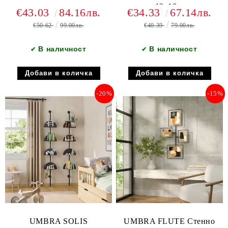
снимки 13х18см., черен
€43.03
84.16лв.
€34.33
67.14лв.
€50.62
99.00лв.
€40.39
79.00лв.
В наличност
В наличност
✔
✔
-20%
-15%
UMBRA SOLIS
UMBRA FLUTE Стенно