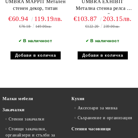
UMBRA MAPPIT Метален
UMBRA EXHIBIT
стенен декор, титан
Метална стенна релса с
комплект от 9 рамки,
€60.94
119.19лв.
€103.87
203.15лв.
черен
€76.18
149.00лв.
€122.20
239.00лв.
В наличност
В наличност
✔
✔
Малки мебели
Кухня
Аксесоари за мивка
Закачалки
Съхранение и организация
Стенни закачалки
Стоящи закачалки,
Стенни часовници
органайзери и стълби за