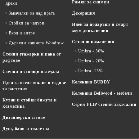
Рамки за снимки
дрехи
Закачалки за над врата
Декорация
Стойки за чадъри
Идеи за подаръци и смарт
хоум допълнения
Вход и антре
Сезонни намаления
Дървени кошчета Woodrow
Umbra - 30%
Стенни етажерки и пана от
рафтове
Umbra - 20%
Umbra -15%
Стенни и стоящи огледала
Колекция BUDDY
Идеи за озеленяване и съдове
за растения
Колекция Bellwood - мебели
Кутии и стойки бижута и
Серия FLIP стенни закачалки
козметика
Дизайнерски сетове
Душ, баня и тоалетна