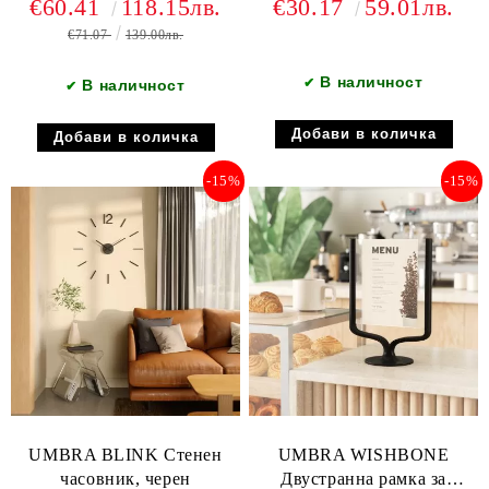
€60.41
118.15лв.
€30.17
59.01лв.
черен
€71.07
139.00лв.
В наличност
✔
В наличност
✔
-15%
-15%
UMBRA BLINK Стенен
UMBRA WISHBONE
часовник, черен
Двустранна рамка за