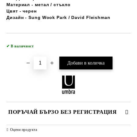
Материал - метал / стъкло
Цвят - черен
Дизайн - Sung Wook Park / David Fleishman
Добави в желани
✔
В наличност
ПОРЪЧАЙ БЪРЗО БЕЗ РЕГИСТРАЦИЯ
САМО ПОПЪЛНЕТЕ 2 ПОЛЕТА
Оцени продукта