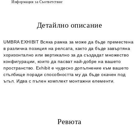
Информация за Съответствие
Детайлно описание
Ние ще се свържем с вас в рамките на работния ден.
UMBRA EXHIBIT Всяка рамка за може да бъде преместена
в различна позиция на релсата, както да бъде завъртяна
хоризонтално или вертикално за да създадат множество
конфигурации, които да пасват най-добре на вашето
пространство. Exhibit е чудесно допълнение към вашето
стълбище поради способността му да бъде окачен под
ъгъл. Идва с пълен комплект монтажни елементи.
Ревюта