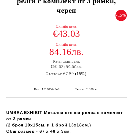
релса с комплект от 3 рамки,
черен
-15%
€43.03
84.16лв.
Каталожна цена:
€50.62
99.00лв.
€7.59 (15%)
Отстъпка:
Код:
1016057-040
Тегло:
2.000
кг
UMBRA EXHIBIT Метална стенна релса с комплект
от 3 рамки
(2 броя 10х15см. и 1 брой 13х18см.)
Общ размер - 67 x 46 x 3см.