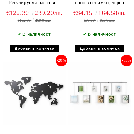
Регулируеми рафтове с
пано за снимки, черен
вертикална релса, черен
€122.30
239.20лв.
€84.15
164.58лв.
€152.88
299.01лв.
€99.00
193.63лв.
В наличност
В наличност
✔
✔
-20%
-15%