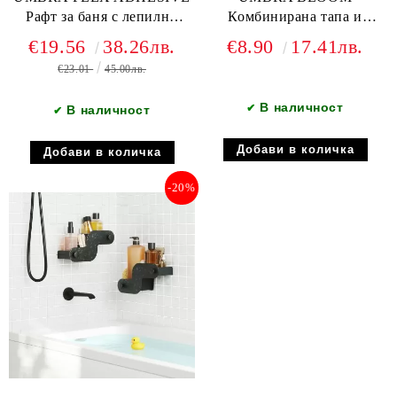
Рафт за баня с лепилни
Комбинирана тапа и
ленти, черен
уловител за коса за вана и
€19.56
38.26лв.
€8.90
17.41лв.
душ, черен
€23.01
45.00лв.
В наличност
✔
В наличност
✔
-20%