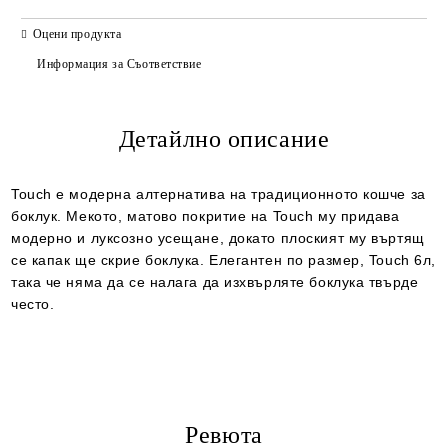
САМО ПОПЪЛНЕТЕ 2 ПОЛЕТА
Оцени продукта
Информация за Съответствие
Детайлно описание
Ние ще се свържем с вас в рамките на работния ден.
Touch е модерна алтернатива на традиционното кошче за
боклук. Мекото, матово покритие на Touch му придава
модерно и луксозно усещане, докато плоският му въртящ
се капак ще скрие боклука. Елегантен по размер, Touch 6л,
така че няма да се налага да изхвърляте боклука твърде
често.
Ревюта