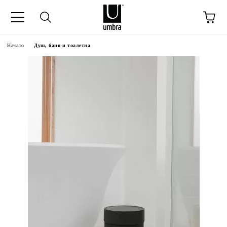
Начало
Душ, баня и тоалетна