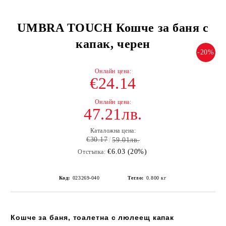
UMBRA TOUCH Кошче за баня с
капак, черен
-20%
€24.14
47.21лв.
Каталожна цена:
€30.17
59.01лв.
€6.03 (20%)
Отстъпка:
Код:
023269-040
Тегло:
0.800
кг
Кошче за баня, тоалетна с люлеещ капак