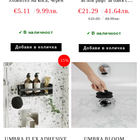
Уловител на коса, черен
Ъглов рафт за баня с
лепилни ленти, черен
€5.11
9.99лв.
€21.29
41.64лв.
€25.05
48.99лв.
В наличност
✔
В наличност
✔
-15%
UMBRA FLEX ADHESIVE
UMBRA BLOOM