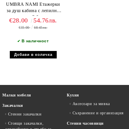
UMBRA NAMI Етажерки
за душ кабина с лепилни
ленти, сет 2 бр., черен
€28.00
54.76лв.
€35.00
68.45лв.
В наличност
✔
Малки мебели
Кухня
Аксесоари за мивка
Закачалки
Съхранение и организация
Стенни закачалки
Стоящи закачалки,
Стенни часовници