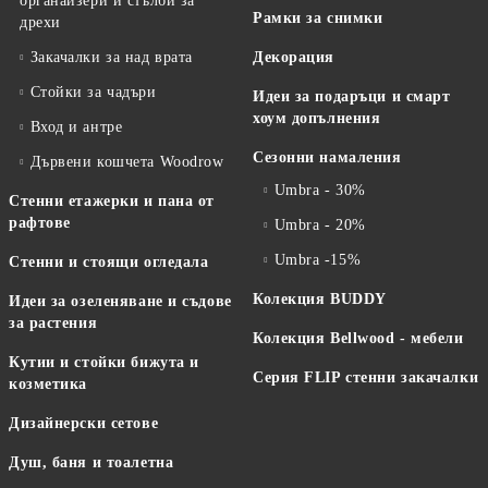
органайзери и стълби за
Рамки за снимки
дрехи
Закачалки за над врата
Декорация
Стойки за чадъри
Идеи за подаръци и смарт
хоум допълнения
Вход и антре
Сезонни намаления
Дървени кошчета Woodrow
Umbra - 30%
Стенни етажерки и пана от
рафтове
Umbra - 20%
Umbra -15%
Стенни и стоящи огледала
Колекция BUDDY
Идеи за озеленяване и съдове
за растения
Колекция Bellwood - мебели
Кутии и стойки бижута и
Серия FLIP стенни закачалки
козметика
Дизайнерски сетове
Душ, баня и тоалетна