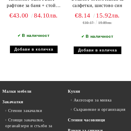
рафтове за баня + стойка
салфетки, шистово син
за тоалетна хартия +
€43.00
84.10лв.
€8.14
15.92лв.
уловител за коса
€10.17
19.89лв.
В наличност
✔
В наличност
✔
Малки мебели
Кухня
Аксесоари за мивка
Закачалки
Съхранение и организация
Стенни закачалки
Стоящи закачалки,
Стенни часовници
органайзери и стълби за
Рамки за снимки