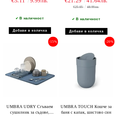
€5.11
9.99лв.
€21.29
41.64лв.
€25.05
48.99лв.
В наличност
✔
В наличност
✔
-15%
-20%
UMBRA UDRY Сгъваем
UMBRA TOUCH Кошче за
сушилник за съдове,
баня с капак, шистово син