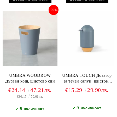
-20%
UMBRA WOODROW
UMBRA TOUCH Дозатор
Дървен кош, шистово син
за течен сапун, шистово
син
€24.14
47.21лв.
€15.29
29.90лв.
€30.17
59.01лв.
В наличност
✔
В наличност
✔