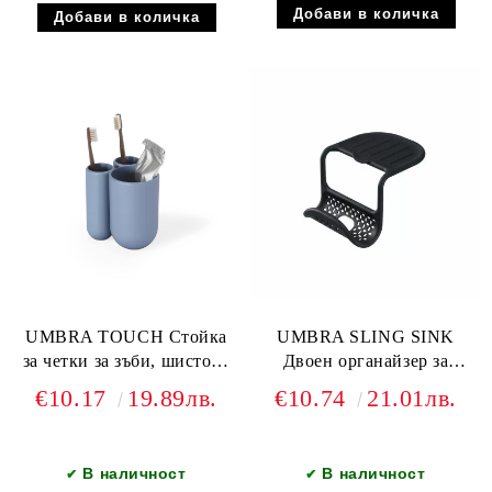
UMBRA TOUCH Стойка
UMBRA SLING SINK
за четки за зъби, шистово
Двоен органайзер за
син
мивка,черен
€10.17
19.89лв.
€10.74
21.01лв.
В наличност
В наличност
✔
✔