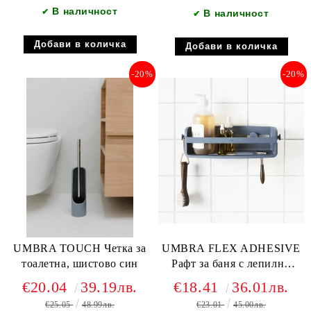
В наличност
✔
В наличност
✔
-20%
-20%
UMBRA TOUCH Четка за
UMBRA FLEX ADHESIVE
тоалетна, шистово син
Рафт за баня с лепилни
ленти, шистово син
€20.04
39.19лв.
€18.41
36.01лв.
€25.05
48.99лв.
€23.01
45.00лв.