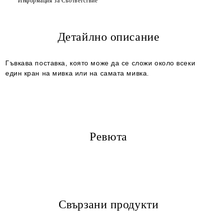
Информация за Съответствие
Детайлно описание
Ние ще се свържем с вас в рамките на работния ден.
Гъвкава поставка, която може да се сложи около всеки
един кран на мивка или на самата мивка.
Ревюта
Свързани продукти