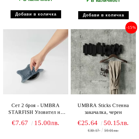
В наличност
✔
-15%
Сет 2 броя - UMBRA
UMBRA Sticks Стенна
STARFISH Уловител на
закачалка, черен
коса, шистово син
€7.67
15.00лв.
€25.64
50.15лв.
€30.17
59.01лв.