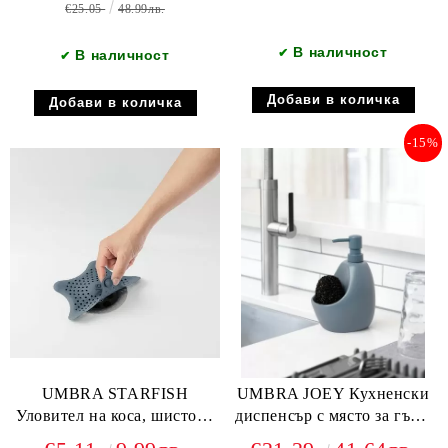
€25.05
48.99лв.
В наличност
✔
В наличност
✔
-15%
UMBRA STARFISH
UMBRA JOEY Кухненски
Уловител на коса, шистово
диспенсър с място за гъба,
син
шистово син