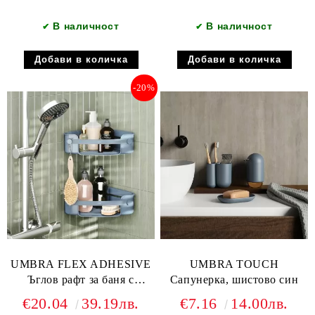
В наличност
В наличност
✔
✔
-20%
UMBRA FLEX ADHESIVE
UMBRA TOUCH
Ъглов рафт за баня с
Сапунерка, шистово син
лепилни ленти, шистово
€20.04
39.19лв.
€7.16
14.00лв.
син