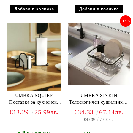
-15%
UMBRA SQUIRE
UMBRA SINKIN
Поставка за кухненска
Телескопичен сушилник за
хартия, черен
съдове, никел/черен
€13.29
25.99лв.
€34.33
67.14лв.
€40.39
79.00лв.
В наличност
✔