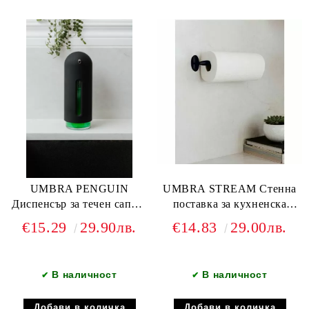
UMBRA PENGUIN
UMBRA STREAM Стенна
Диспенсър за течен сапун,
поставка за кухненска
черен
хартия, черен
€15.29
29.90лв.
€14.83
29.00лв.
В наличност
В наличност
✔
✔