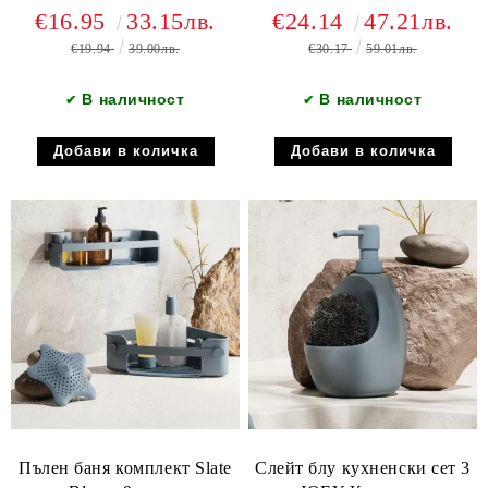
шистово син
€16.95
33.15лв.
€24.14
47.21лв.
€19.94
39.00лв.
€30.17
59.01лв.
В наличност
В наличност
✔
✔
Пълен баня комплект Slate
Слейт блу кухненски сет 3