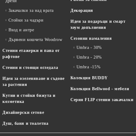
дрехи
Закачалки за над врата
Декорация
Стойки за чадъри
Идеи за подаръци и смарт
хоум допълнения
Вход и антре
Сезонни намаления
Дървени кошчета Woodrow
Umbra - 30%
Стенни етажерки и пана от
рафтове
Umbra - 20%
Umbra -15%
Стенни и стоящи огледала
Колекция BUDDY
Идеи за озеленяване и съдове
за растения
Колекция Bellwood - мебели
Кутии и стойки бижута и
Серия FLIP стенни закачалки
козметика
Дизайнерски сетове
Душ, баня и тоалетна