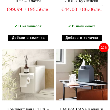
Blue – 9 части
- JOEY Кухненски
диспенсър с място за гъба
€99.99
195.56лв.
€44.00
86.06лв.
+ UDRY Сгъваем
сушилник за съдове
+CASA Капак за салфетки
В наличност
В наличност
✔
✔
-20%
Комплект баня FLEX –
UMBRA CASA Капак за